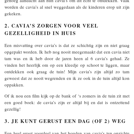
genoeg aandacht aan hun cavia’s om dit echt te ontdekken. Vaak
worden de cavia’s al snel weggedaan als de kinderen erop uit zijn
gekeken.
2. CAVIA’S ZORGEN VOOR VEEL
GEZELLIGHEID IN HUIS
Een misvatting over cavia’s is dat ze schichtig zijn en niet graag
opgepakt worden. Ik heb nog nooit meegemaakt dat een cavia niet
tam was en ik heb door de jaren heen al 6 cavia’s gehad. Ze
vinden het heerlijk om op een kleedje op schoot te liggen, maar
ontdekken ook graag de tuin! Mijn cavia’s zijn altijd zo tam
geweest dat ze nooit wegrenden en ik ze ook in de tuin altijd kon
oppakken.
Of ik nou een film kijk op de bank of ‘s zomers in de tuin zit met
een goed boek: de cavia’s zijn er altijd bij en dat is ontzettend
gezellig!
3. JE KUNT GERUST EEN DAG (OF 2) WEG
Een heel groot voordeel van het houden van cavia’s ten opzichte