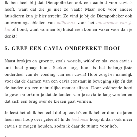
Ik ben heel blij dat Dierapotheker ook een aanbod voor cavia’s
heeft, want dat zie je niet zo vaak! Maar ook voor andere
huisdieren kun je hier terecht. Zo vind je bij de Dierapotheker ook
ontwormingstabletten van
milbemax
voor het
ontwormen van je
kat
of hond, want wormen bij huisdieren komen vaker voor dan je
denkt!
5. GEEF EEN CAVIA ONBEPERKT HOOI
Naast brokjes en groente, zoals wortels, witlof en sla, eten cavia’s
ook heel graag hooi. Sterker nog, hooi is het belangrijkste
onderdeel van de voeding van een cavia! Hooi zorgt er namelijk
voor dat de darmen van een cavia constant in beweging zijn én dat
de tanden op een natuurlijke manier slijten. Door voldoende hooi
te geven voorkom je dat de tanden van je cavia te lang worden en
dat zich een brug over de kiezen gaat vormen.
Je leest het al: ik ben echt dol op cavia’s en ik heb er door de jaren
heen een hoop over geleerd! In de
toekomst
hoop ik dan ook meer
cavia’s te mogen houden, zodra ik daar de ruimte voor heb.
€