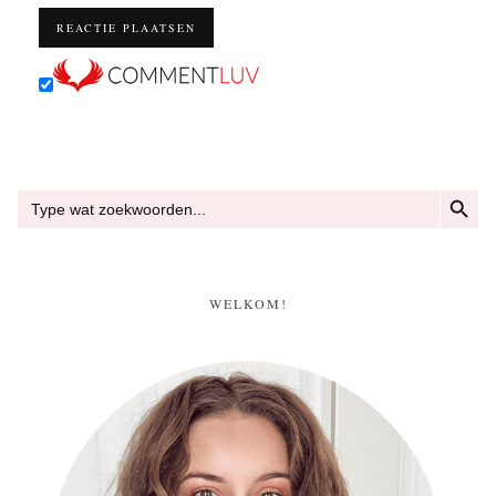
ZOEKKN
Zoek
naar:
WELKOM!