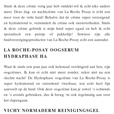
Sinds ik deze crème vorig jaar heb ontdekt wil ik echt niks anders
meer. Deze dag- en nachtcrème van La Roche Posay is écht een
must
voor de vette huid! Behalve dat de crème super verzorgend
en hydraterend is, vermindert de crème ook onzuiverheden. Sinds
ik deze crème gebruik is mijn huid super egaal en heb ik echt
sporadisch een puistje of pukkeltje! Sowieso zijn alle
huidverzorgingsproducten van La Roche-Posay echt een aanrader.
LA ROCHE-POSAY OOGSERUM
HYDRAPHASE HA
Waar ik sinds een paar jaar ook helemaal verslingerd aan ben, zijn
oogcrèmes. Ik kan er echt niet meer zonder, zeker niet na een
slechte nacht! De Hydraphase oogcrème van La Roche-Posay is
super hydraterend en ontzettend vloeibaar, wat echt heel fijn
aanvoelt op de huid. Ook deze oogcrème kun je zowel ‘s ochtends
en ‘s avonds gebruiken, dus ik breng ‘m ook regelmatig aan voor
het slapengaan.
VICHY NORMADERM REINIGINGSGEL