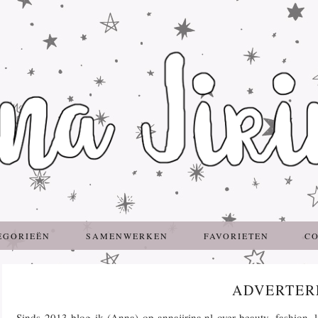
EGORIEËN
SAMENWERKEN
FAVORIETEN
C
ADVERTER
Sinds 2013 blog ik (Anna) op annajirina.nl over beauty, fashion, l