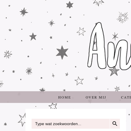
HOME
OVER MIJ
CAT
ZOEKKNOP
Zoek
naar: