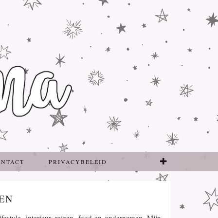
ONTACT
PRIVACYBELEID
EN
ifestyle, interieur, reizen, food en ondernemen. Mijn