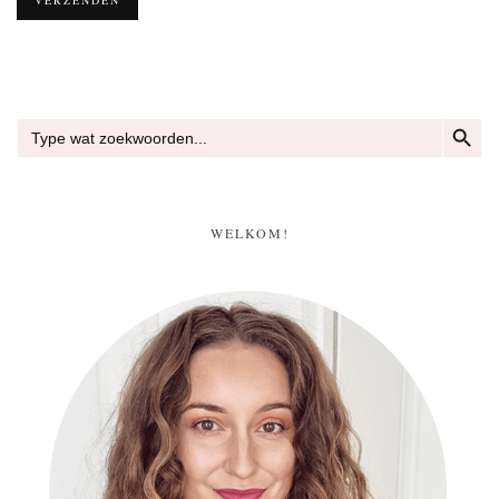
ZOEKKN
Zoek
naar:
WELKOM!