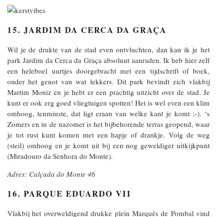
15. JARDIM DA CERCA DA GRAÇA
Wil je de drukte van de stad even ontvluchten, dan kan ik je het
park Jardim da Cerca da Graça absoluut aanraden. Ik heb hier zelf
een heleboel uurtjes doorgebracht met een tijdschrift of boek,
onder het genot van wat lekkers. Dit park bevindt zich vlakbij
Martim Moniz en je hebt er een prachtig uitzicht over de stad. Je
kunt er ook erg goed vliegtuigen spotten! Het is wel even een klim
omhoog, tenminste, dat ligt eraan van welke kant je komt ;-). ‘s
Zomers en in de nazomer is het bijbehorende terras geopend, waar
je tot rust kunt komen met een hapje of drankje. Volg de weg
(steil) omhoog en je komt uit bij een nog geweldiger uitkijkpunt
(Miradouro da Senhora do Monte).
Adres: Calçada do Monte 46
16. PARQUE EDUARDO VII
Vlakbij het overweldigend drukke plein Marquês de Pombal vind