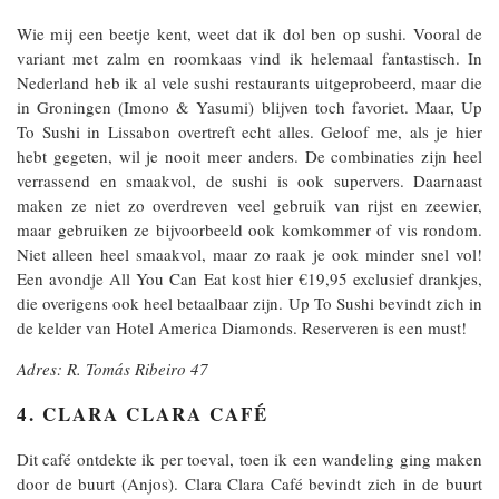
Wie mij een beetje kent, weet dat ik dol ben op sushi. Vooral de
variant met zalm en roomkaas vind ik helemaal fantastisch. In
Nederland heb ik al vele sushi restaurants uitgeprobeerd, maar die
in Groningen (Imono & Yasumi) blijven toch favoriet. Maar, Up
To Sushi in Lissabon overtreft echt alles. Geloof me, als je hier
hebt gegeten, wil je nooit meer anders. De combinaties zijn heel
verrassend en smaakvol, de sushi is ook supervers. Daarnaast
maken ze niet zo overdreven veel gebruik van rijst en zeewier,
maar gebruiken ze bijvoorbeeld ook komkommer of vis rondom.
Niet alleen heel smaakvol, maar zo raak je ook minder snel vol!
Een avondje All You Can Eat kost hier €19,95 exclusief drankjes,
die overigens ook heel betaalbaar zijn. Up To Sushi bevindt zich in
de kelder van Hotel America Diamonds. Reserveren is een must!
Adres: R. Tomás Ribeiro 47
4. CLARA CLARA CAFÉ
Dit café ontdekte ik per toeval, toen ik een wandeling ging maken
door de buurt (Anjos). Clara Clara Café bevindt zich in de buurt