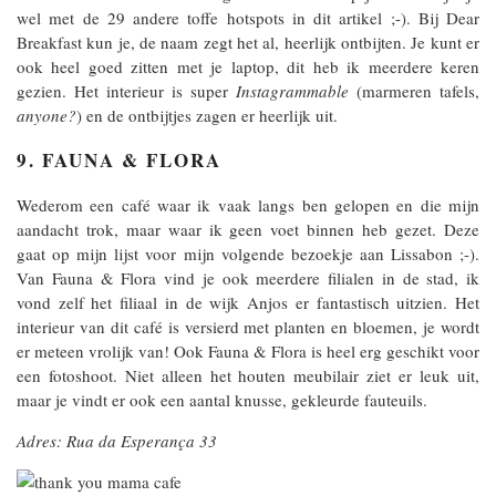
wel met de 29 andere toffe hotspots in dit artikel ;-). Bij Dear
Breakfast kun je, de naam zegt het al, heerlijk ontbijten. Je kunt er
ook heel goed zitten met je laptop, dit heb ik meerdere keren
gezien. Het interieur is super
Instagrammable
(marmeren tafels,
anyone?
) en de ontbijtjes zagen er heerlijk uit.
9. FAUNA & FLORA
Wederom een café waar ik vaak langs ben gelopen en die mijn
aandacht trok, maar waar ik geen voet binnen heb gezet. Deze
gaat op mijn lijst voor mijn volgende bezoekje aan Lissabon ;-).
Van Fauna & Flora vind je ook meerdere filialen in de stad, ik
vond zelf het filiaal in de wijk Anjos er fantastisch uitzien. Het
interieur van dit café is versierd met planten en bloemen, je wordt
er meteen vrolijk van! Ook Fauna & Flora is heel erg geschikt voor
een fotoshoot. Niet alleen het houten meubilair ziet er leuk uit,
maar je vindt er ook een aantal knusse, gekleurde fauteuils.
Adres: Rua da Esperança 33