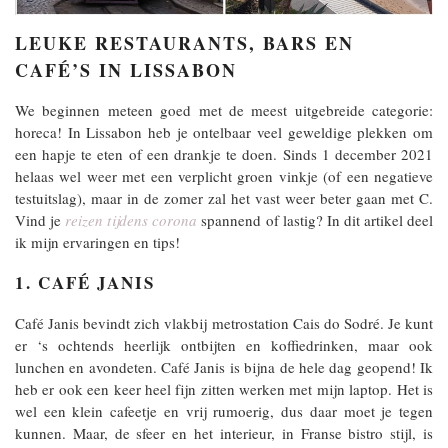
LEUKE RESTAURANTS, BARS EN
CAFÉ’S IN LISSABON
We beginnen meteen goed met de meest uitgebreide categorie:
horeca! In Lissabon heb je ontelbaar veel geweldige plekken om
een hapje te eten of een drankje te doen. Sinds 1 december 2021
helaas wel weer met een verplicht groen vinkje (of een negatieve
testuitslag), maar in de zomer zal het vast weer beter gaan met C.
Vind je
reizen tijdens corona
spannend of lastig? In dit artikel deel
ik mijn ervaringen en tips!
1. CAFÉ JANIS
Café Janis bevindt zich vlakbij metrostation Cais do Sodré. Je kunt
er ‘s ochtends heerlijk ontbijten en koffiedrinken, maar ook
lunchen en avondeten. Café Janis is bijna de hele dag geopend! Ik
heb er ook een keer heel fijn zitten werken met mijn laptop. Het is
wel een klein cafeetje en vrij rumoerig, dus daar moet je tegen
kunnen. Maar, de sfeer en het interieur, in Franse bistro stijl, is