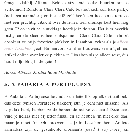
Graça, vlakbij Alfama. Beide ontzettend leuke buurten om te
verkennen! Rondom Clara Clara Café bevindt zich een leuk parkje
(ook een aanrader!) en het café zelf heeft een heel knus terrasje
met een prachtig uitzicht over de rivier. Een drankje kost hier nog
geen €2 en je zit er ‘s middags heerlijk in de zon. Het is er heerlijk
rustig en de sfeer is heel ontspannen. Clara Clara Café behoort
absoluut tot mijn favoriete plekken in Lissabon, zeker als je
alleen
naar Lissabon
gaat. Binnenkort komt er trouwens een uitgebreid
artikel online over leuke plekken in Lissabon als je alleen reist, dus
houd mijn blog in de gaten!
Adres: Alfama, Jardim Botto Machado
5. A PADARIA A PORTUGUESA
A Padaria a Portuguesa bevindt zich letterlijk op elke straathoek,
dus deze typisch Portugese bakkerij kun je echt niet missen! Als
je geluk hebt, hebben ze de beroemde red velvet taart! Deze taart
vind je helaas niet bij ieder filiaal, en ze hebben ‘m niet elke dag,
maar je moet ‘m echt proeven als je in Lissabon bent. Andere
aanraders zijn de gesuikerde croissants (
need I say more
) en