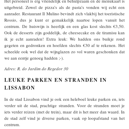
Het personeel is erg vriendelijk en behulpzaam en de menukaart is
uitgebreid. Zowel de pizza’s als de pasta’s vonden wij echt een
aanrader. Restaurant Il Mulino bevindt zich vlakbij het toeristische
Rossio, dus je kunt er gemakkelijk naartoe lopen vanuit het
centrum. De huiswijn is heerlijk en een glas kost slechts €3,50.
Ook de desserts zijn goddelijk, de cheesecake en de tiramisu kan
ik je echt aanraden! Extra leuk: We hadden ons buikje rond
gegeten en gedronken en hoefden slechts €30 af te rekenen. Het
scheelde ook wel dat de wijnglazen zo vol waren geschonken dat
we aan eentje genoeg hadden ;-).
Adres: R. do Jardim do Regedor 30
LEUKE PARKEN EN STRANDEN IN
LISSABON
In de stad Lissabon vind je ook een heleboel leuke parken en, iets
verder uit de stad, prachtige stranden. Voor de stranden moet je
iets verder reizen (met de trein), maar dit is het meer dan waard. In
de stad zelf vind je diverse parken, vaak op loopafstand van het
centrum.