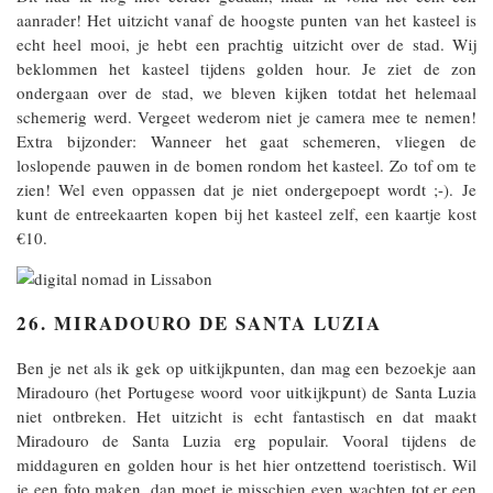
aanrader! Het uitzicht vanaf de hoogste punten van het kasteel is
echt heel mooi, je hebt een prachtig uitzicht over de stad. Wij
beklommen het kasteel tijdens golden hour. Je ziet de zon
ondergaan over de stad, we bleven kijken totdat het helemaal
schemerig werd. Vergeet wederom niet je camera mee te nemen!
Extra bijzonder: Wanneer het gaat schemeren, vliegen de
loslopende pauwen in de bomen rondom het kasteel. Zo tof om te
zien! Wel even oppassen dat je niet ondergepoept wordt ;-). Je
kunt de entreekaarten kopen bij het kasteel zelf, een kaartje kost
€10.
26. MIRADOURO DE SANTA LUZIA
Ben je net als ik gek op uitkijkpunten, dan mag een bezoekje aan
Miradouro (het Portugese woord voor uitkijkpunt) de Santa Luzia
niet ontbreken. Het uitzicht is echt fantastisch en dat maakt
Miradouro de Santa Luzia erg populair. Vooral tijdens de
middaguren en golden hour is het hier ontzettend toeristisch. Wil
je een foto maken, dan moet je misschien even wachten tot er een