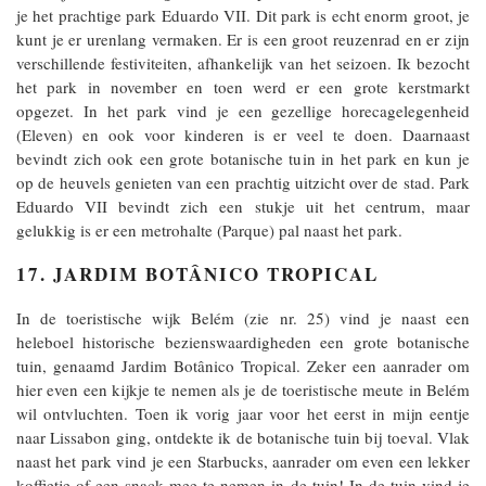
je het prachtige park Eduardo VII. Dit park is echt enorm groot, je
kunt je er urenlang vermaken. Er is een groot reuzenrad en er zijn
verschillende festiviteiten, afhankelijk van het seizoen. Ik bezocht
het park in november en toen werd er een grote kerstmarkt
opgezet. In het park vind je een gezellige horecagelegenheid
(Eleven) en ook voor kinderen is er veel te doen. Daarnaast
bevindt zich ook een grote botanische tuin in het park en kun je
op de heuvels genieten van een prachtig uitzicht over de stad. Park
Eduardo VII bevindt zich een stukje uit het centrum, maar
gelukkig is er een metrohalte (Parque) pal naast het park.
17. JARDIM BOTÂNICO TROPICAL
In de toeristische wijk Belém (zie nr. 25) vind je naast een
heleboel historische bezienswaardigheden een grote botanische
tuin, genaamd Jardim Botânico Tropical. Zeker een aanrader om
hier even een kijkje te nemen als je de toeristische meute in Belém
wil ontvluchten. Toen ik vorig jaar voor het eerst in mijn eentje
naar Lissabon ging, ontdekte ik de botanische tuin bij toeval. Vlak
naast het park vind je een Starbucks, aanrader om even een lekker
koffietje of een snack mee te nemen in de tuin! In de tuin vind je