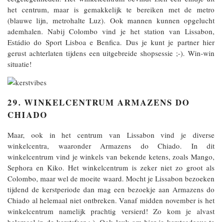
het centrum, maar is gemakkelijk te bereiken met de metro
(blauwe lijn, metrohalte Luz). Ook mannen kunnen opgelucht
ademhalen. Nabij Colombo vind je het station van Lissabon,
Estádio do Sport Lisboa e Benfica. Dus je kunt je partner hier
gerust achterlaten tijdens een uitgebreide shopsessie ;-). Win-win
situatie!
29. WINKELCENTRUM ARMAZENS DO
CHIADO
Maar, ook in het centrum van Lissabon vind je diverse
winkelcentra, waaronder Armazens do Chiado. In dit
winkelcentrum vind je winkels van bekende ketens, zoals Mango,
Sephora en Kiko. Het winkelcentrum is zeker niet zo groot als
Colombo, maar wel de moeite waard. Mocht je Lissabon bezoeken
tijdend de kerstperiode dan mag een bezoekje aan Armazens do
Chiado al helemaal niet ontbreken. Vanaf midden november is het
winkelcentrum namelijk prachtig versierd! Zo kom je alvast
helemaal in de kerstsfeer :-). Ook leuk om hier je kerstcadeaus te