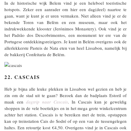
In de historische wijk Belem vind je een heleboel toeristische
hotspots. Zeker een aanrader om hier een dag(deel) naartoe te
gaan, want je kunt je er uren vermaken. Niet alleen vind je er de
bekende Toren van Belèm en een museum, maar ook het
indrukwekkende klooster (Jerónimos Monastery). Ook vind je er
het Padrão dos Descobrimentos, een monument ter ere van de
Portugese ontdekkingsreizigers. Je kunt in Belém overigens ook de
allerlekkerste Pasteis de Nata eten van heel Lissabon, namelijk bij
de bakkerij Confeitaria de Belém.
22. CASCAIS
Heb je bijna alle leuke plekken in Lissabon wel gezien en heb je
zin om de stad uit te gaan? Bezoek dan de badplaats Estoril of
maak een
dagtrip naar Cascais
. In Cascais kun je geweldig
shoppen in de vele boetiekjes en in het mega grote winkelcentrum
achter het station. Cascais is te bereiken met de trein, opstappen
kan op treinstation Cais do Sodré of op een van de tussengelegen
haltes. Een retourtje kost €4,50. Overigens vind je in Cascais ook