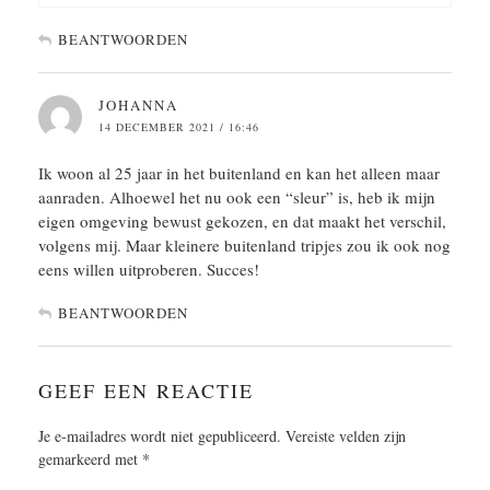
BEANTWOORDEN
JOHANNA
14 DECEMBER 2021 / 16:46
Ik woon al 25 jaar in het buitenland en kan het alleen maar
aanraden. Alhoewel het nu ook een “sleur” is, heb ik mijn
eigen omgeving bewust gekozen, en dat maakt het verschil,
volgens mij. Maar kleinere buitenland tripjes zou ik ook nog
eens willen uitproberen. Succes!
BEANTWOORDEN
GEEF EEN REACTIE
Je e-mailadres wordt niet gepubliceerd.
Vereiste velden zijn
gemarkeerd met
*