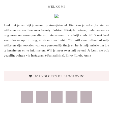
WELKOM!
Leuk dat je een kijkje neemt op Annajirina.nl. Hier kun je wekelijks nieuwe
artikelen verwachten over beauty, fashion, lifestyle, reizen, ondernemen en
nog meer onderwerpen die mij interesseren. Ik schrijf sinds 2013 met heel
veel plezier op dit blog, er staan maar liefst 1200 artikelen online! Al mijn
artikelen zijn voorzien van een persoonlijk tintje en het is mijn missie om jou
te inspireren en te informeren. Wil je meer over mij weten? Je kunt me ook
gezellig volgen via Instagram (@annajirina). Enjoy! Liefs, Anna
1061 VOLGERS OP BLOGLOVIN'