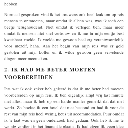
hebben.
Normaal gesproken vind ik het trouwens ook heel leuk om op reis
mensen te ontmoeten, maar omdat ik alleen was, was ik toch een
beetje terughoudend. Niet omdat ik verlegen ben, maar meer
omdat ik mensen niet snel vertrouw en ik me in mijn eentje best
kwetsbaar voelde. Ik voelde me gewoon heel erg verantwoordelijk
voor mezelf, haha. Aan het begin van mijn reis was er geld
gestolen uit mijn koffer en ik wilde gewoon geen vervelende
dingen meer meemaken.
2. IK HAD ME BETER MOETEN
VOORBEREIDEN
Iets wat ik ook zeker heb geleerd is dat ik me beter had moeten
voorbereiden op mijn reis. Ik ben eigenlijk altijd vrij last minute
met alles, maar ik heb op een harde manier gemerkt dat dat niet
werkt. Zo boekte ik een hotel dat niet bestond en had ik voor de
rest van mijn reis heel weinig keus uit accommodaties. Puur omdat
ik te laat was en geen onderzoek had gedaan. Ook heb ik me te
weinig verdiept in het financiële plaatje. Ik had eigenlijk geen idee