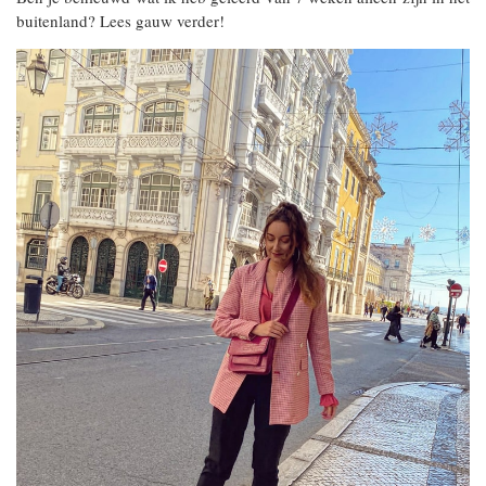
buitenland? Lees gauw verder!