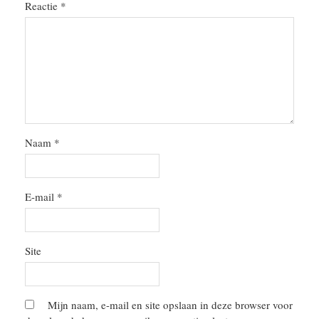
Reactie
*
Naam
*
E-mail
*
Site
Mijn naam, e-mail en site opslaan in deze browser voor