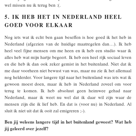
wel missen nu ik terug ben :(.
5. IK HEB HET IN NEDERLAND HEEL
GOED VOOR ELKAAR
Nog iets wat ik echt ben gaan beseffen is hoe goed ik het heb in
Nederland (afgezien van de huidige maatregelen dan…). Ik heb
heel veel fijne mensen om me heen en ik heb een studio waar ik
alles heb wat mijn hartje begeert. Ik heb een heel rijk sociaal leven
en die heb ik dan ook zeker gemist in het buitenland. Niet dat ik
me daar voorheen niet bewust van was, maar nu zie ik het allemaal
nog helderder. Voor langere tijd naar het buitenland was iets wat ik
gewoon moest doen, maar ik heb in Nederland zoveel om voor
terug te komen. Ik heb absoluut geen heimwee gehad naar
Nederland, maar ik weet nu wel dat ik daar wil zijn waar de
mensen zijn die ik lief heb. En dat is (voor nu) in Nederland. Al
sluit ik niet uit dat ik ooit zal emigreren ;-).
Ben jij weleens langere tijd in het buitenland geweest? Wat heb
jij geleerd over jezelf?