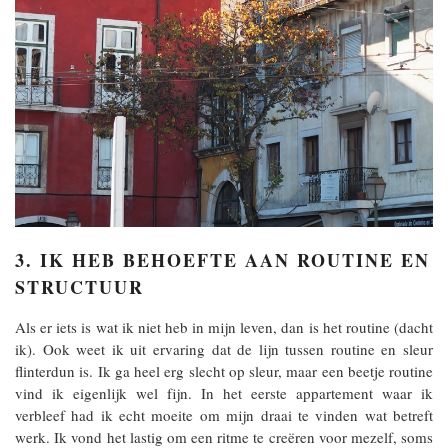
3. IK HEB BEHOEFTE AAN ROUTINE EN
STRUCTUUR
Als er iets is wat ik niet heb in mijn leven, dan is het routine (dacht
ik). Ook weet ik uit ervaring dat de lijn tussen routine en sleur
flinterdun is. Ik ga heel erg slecht op sleur, maar een beetje routine
vind ik eigenlijk wel fijn. In het eerste appartement waar ik
verbleef had ik echt moeite om mijn draai te vinden wat betreft
werk. Ik vond het lastig om een ritme te creëren voor mezelf, soms