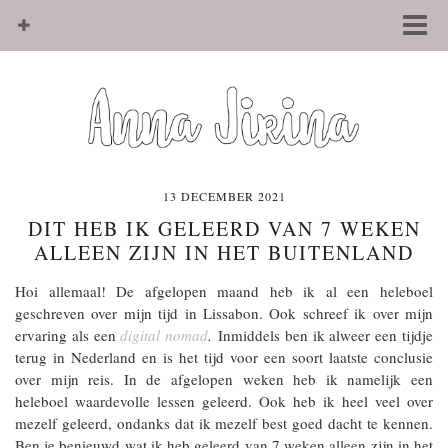
13 DECEMBER 2021
DIT HEB IK GELEERD VAN 7 WEKEN
ALLEEN ZIJN IN HET BUITENLAND
Hoi allemaal! De afgelopen maand heb ik al een heleboel
geschreven over mijn tijd in Lissabon. Ook schreef ik over mijn
ervaring als een
digital nomad
.
Inmiddels ben ik alweer een tijdje
terug in Nederland en is het tijd voor een soort laatste conclusie
over mijn reis. In de afgelopen weken heb ik namelijk een
heleboel waardevolle lessen geleerd. Ook heb ik heel veel over
mezelf geleerd, ondanks dat ik mezelf best goed dacht te kennen.
Ben je benieuwd wat ik heb geleerd van 7 weken alleen zijn in het