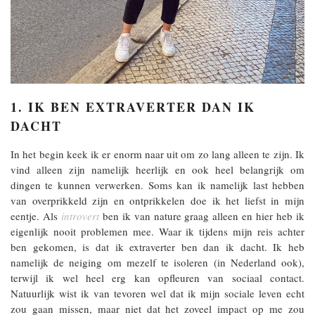
1. IK BEN EXTRAVERTER DAN IK
DACHT
In het begin keek ik er enorm naar uit om zo lang alleen te zijn. Ik
vind alleen zijn namelijk heerlijk en ook heel belangrijk om
dingen te kunnen verwerken. Soms kan ik namelijk last hebben
van overprikkeld zijn en ontprikkelen doe ik het liefst in mijn
eentje. Als
introvert
ben ik van nature graag alleen en hier heb ik
eigenlijk nooit problemen mee. Waar ik tijdens mijn reis achter
ben gekomen, is dat ik extraverter ben dan ik dacht. Ik heb
namelijk de neiging om mezelf te isoleren (in Nederland ook),
terwijl ik wel heel erg kan opfleuren van sociaal contact.
Natuurlijk wist ik van tevoren wel dat ik mijn sociale leven echt
zou gaan missen, maar niet dat het zoveel impact op me zou