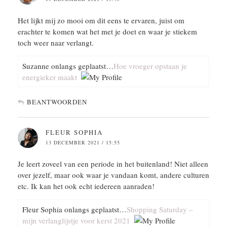
Het lijkt mij zo mooi om dit eens te ervaren, juist om
erachter te komen wat het met je doet en waar je stiekem
toch weer naar verlangt.
Suzanne onlangs geplaatst…
Hoe vroeger opstaan je
energieker maakt
BEANTWOORDEN
FLEUR SOPHIA
13 DECEMBER 2021 / 15:55
Je leert zoveel van een periode in het buitenland! Niet alleen
over jezelf, maar ook waar je vandaan komt, andere culturen
etc. Ik kan het ook echt iedereen aanraden!
Fleur Sophia onlangs geplaatst…
Shopping Saturday –
mijn verlanglijstje voor kerst 2021