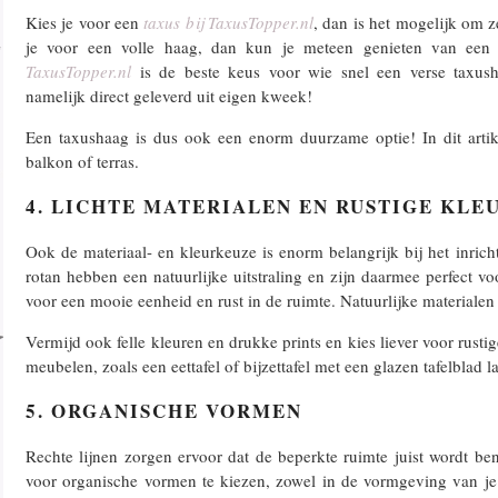
Kies je voor een
taxus bij TaxusTopper.nl
, dan is het mogelijk om z
je voor een volle haag, dan kun je meteen genieten van een 
TaxusTopper.nl
is de beste keus voor wie snel een verse taxush
namelijk direct geleverd uit eigen kweek!
Een taxushaag is dus ook een enorm duurzame optie! In dit arti
balkon of terras.
4. LICHTE MATERIALEN EN RUSTIGE KLE
Ook de materiaal- en kleurkeuze is enorm belangrijk bij het inric
rotan hebben een natuurlijke uitstraling en zijn daarmee perfect v
voor een mooie eenheid en rust in de ruimte. Natuurlijke materialen 
Vermijd ook felle kleuren en drukke prints en kies liever voor rustig
meubelen, zoals een eettafel of bijzettafel met een glazen tafelblad la
5. ORGANISCHE VORMEN
Rechte lijnen zorgen ervoor dat de beperkte ruimte juist wordt b
voor organische vormen te kiezen, zowel in de vormgeving van je 