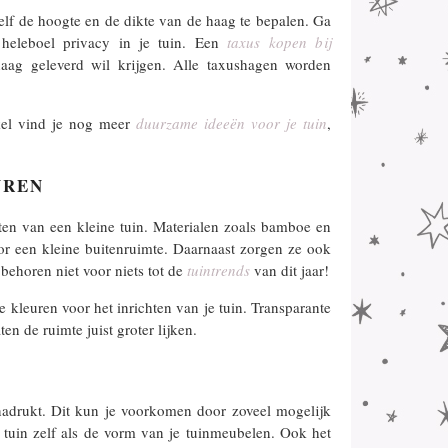
elf de hoogte en de dikte van de haag te bepalen. Ga
heleboel privacy in je tuin. Een
taxus kopen bij
aag geleverd wil krijgen. Alle taxushagen worden
kel vind je nog meer
duurzame ideeën voor je tuin
,
UREN
hten van een kleine tuin. Materialen zoals bamboe en
oor een kleine buitenruimte. Daarnaast zorgen ze ook
behoren niet voor niets tot de
tuintrends
van dit jaar!
e kleuren voor het inrichten van je tuin. Transparante
ten de ruimte juist groter lijken.
enadrukt. Dit kun je voorkomen door zoveel mogelijk
tuin zelf als de vorm van je tuinmeubelen. Ook het