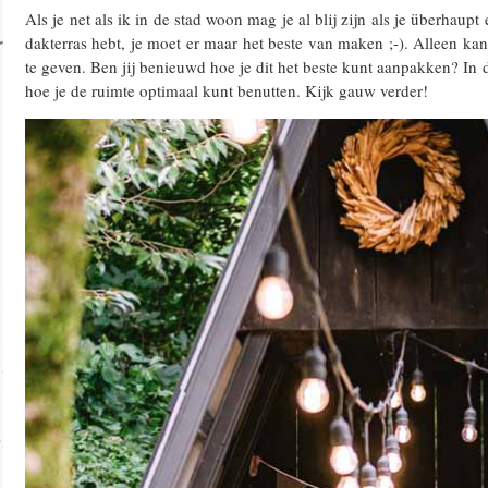
Als je net als ik in de stad woon mag je al blij zijn als je überhaupt
dakterras hebt, je moet er maar het beste van maken ;-). Alleen kan
te geven. Ben jij benieuwd hoe je dit het beste kunt aanpakken? In di
hoe je de ruimte optimaal kunt benutten. Kijk gauw verder!