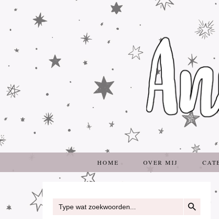
HOME
OVER MIJ
CAT
ZOEKKNOP
Zoek
naar: