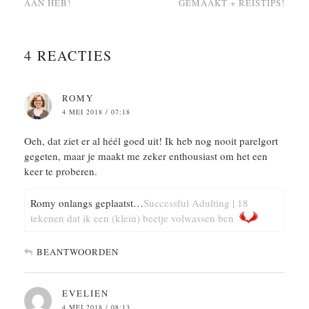
AAN HEB!
GEMAAKT + REISTIPS!
4 REACTIES
ROMY
4 MEI 2018 / 07:18
Oeh, dat ziet er al héél goed uit! Ik heb nog nooit parelgort
gegeten, maar je maakt me zeker enthousiast om het een
keer te proberen.
Romy onlangs geplaatst…
Successful Adulting | 18
tekenen dat ik een (klein) beetje volwassen ben
BEANTWOORDEN
EVELIEN
4 MEI 2018 / 08:13