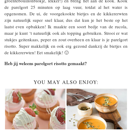
groentebouillonblokje, lekker!) en breng het aan de kook. Kook
de parelgort 25 minuten op laag vuur, totdat al het water is
opgenomen. De ui, de voorgekookte bietjes en de kikkererwten
zijn natuurlijk super snel klaar, dus dat kun je het beste op het
laatst even opbakken! Ik maakte een soort bedje van de rucola,
maar je kunt ‘t natuurlijk ook als topping gebruiken. Strooi er wat
stukjes geitenkaas, peper en zout overheen en klaar is je parelgort
risotto. Super makkelijk en ook erg gezond dankzij de bietjes en
de kikkererwten! Eet smakelijk! 🙂
Heb jij weleens parelgort risotto gemaakt?
YOU MAY ALSO ENJOY: