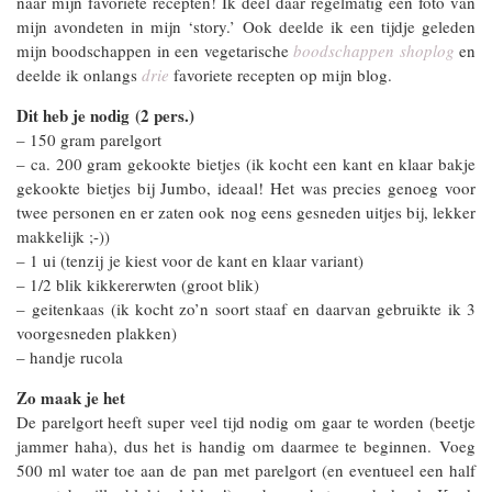
naar mijn favoriete recepten! Ik deel daar regelmatig een foto van
mijn avondeten in mijn ‘story.’ Ook deelde ik een tijdje geleden
mijn boodschappen in een vegetarische
boodschappen shoplog
en
deelde ik onlangs
drie
favoriete recepten op mijn blog.
Dit heb je nodig (2 pers.)
– 150 gram parelgort
– ca. 200 gram gekookte bietjes (ik kocht een kant en klaar bakje
gekookte bietjes bij Jumbo, ideaal! Het was precies genoeg voor
twee personen en er zaten ook nog eens gesneden uitjes bij, lekker
makkelijk ;-))
– 1 ui (tenzij je kiest voor de kant en klaar variant)
– 1/2 blik kikkererwten (groot blik)
– geitenkaas (ik kocht zo’n soort staaf en daarvan gebruikte ik 3
voorgesneden plakken)
– handje rucola
Zo maak je het
De parelgort heeft super veel tijd nodig om gaar te worden (beetje
jammer haha), dus het is handig om daarmee te beginnen. Voeg
500 ml water toe aan de pan met parelgort (en eventueel een half