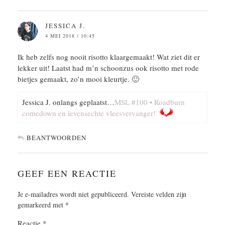
JESSICA J.
4 MEI 2018 / 10:45
Ik heb zelfs nog nooit risotto klaargemaakt! Wat ziet dit er
lekker uit! Laatst had m’n schoonzus ook risotto met rode
bietjes gemaakt, zo’n mooi kleurtje. 🙂
Jessica J. onlangs geplaatst…
MSL #100 • Roadburn
comedown en levensechte vleesvervanger!
BEANTWOORDEN
GEEF EEN REACTIE
Je e-mailadres wordt niet gepubliceerd.
Vereiste velden zijn
gemarkeerd met
*
Reactie
*