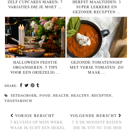
ZELF CUPCAKES MAKEN: 7
HERFST MAALTIJDEN: 3
VARIATIES DIE JE MOET …
SUPER LEKKERE EN
GEZONDE RECEPTEN …
HALLOWEEN FEESTJE
GEZONDE TOMATENSOEP
ORGANISEREN: 5 TIPS
MET VERSE TOMATEN: ZO
VOOR EEN GRIEZELIG …
MAAK …
SHARE:
EETDAGBOEK
,
FOOD
,
HEALTH
,
HEALTHY
,
RECEPTEN
,
VEGETARISCH
VORIGE BERICHT
VOLGENDE BERICHT
5 KLUSJES OP MIJN WERK
5 X DE MOOISTE REIZEN
WAAR IK ÉCHT EEN HEKEL
DIE IK TOT NU TOE HEB