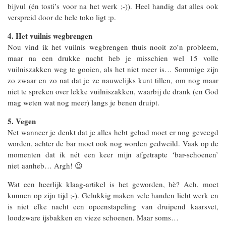
bijvul (én tosti’s voor na het werk ;-)). Heel handig dat alles ook
verspreid door de hele toko ligt :p.
4. Het vuilnis wegbrengen
Nou vind ik het vuilnis wegbrengen thuis nooit zo’n probleem,
maar na een drukke nacht heb je misschien wel 15 volle
vuilniszakken weg te gooien, als het niet meer is… Sommige zijn
zo zwaar en zo nat dat je ze nauwelijks kunt tillen, om nog maar
niet te spreken over lekke vuilniszakken, waarbij de drank (en God
mag weten wat nog meer) langs je benen druipt.
5. Vegen
Net wanneer je denkt dat je alles hebt gehad moet er nog geveegd
worden, achter de bar moet ook nog worden gedweild. Vaak op de
momenten dat ik nét een keer mijn afgetrapte ‘bar-schoenen’
niet aanheb… Argh! 😉
Wat een heerlijk klaag-artikel is het geworden, hè? Ach, moet
kunnen op zijn tijd ;-). Gelukkig maken vele handen licht werk en
is niet elke nacht een opeenstapeling van druipend kaarsvet,
loodzware ijsbakken en vieze schoenen. Maar soms…