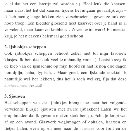
je al dat het een latertje zal worden ;-). Heel leuk die kaarsen,
maar naast het feit dat kaarsen tijdens het uitgaan gevaarlijk zijn –
ik heb menig lange lokken zien verschroeien – geven ze ook een
hoop troep. Een kledder gloeiend heet kaarsvet over je hand is al
vervelend, maar kaarsvet krabben… Zoveel extra werk! En meestal
krijg je het niet eens helemaal goed schoon.
2. Ijsblokjes scheppen
Ook ijsblokjes scheppen behoort zeker niet tot mijn favoriete
klusjes. Ik ben daar ook veel te onhandig voor ;-). Laatst kreeg ik
de klep van de ijsmachine op mijn hoofd en had ik nog drie dagen
hoofdpijn, haha, typisch… Maar goed, een ijskoude cocktail is
natuurlijk wel het lekkerst, dus het is toch wel erg fijn dat deze
koeltechniek
bestaat!
3. Sjouwen
Het scheppen van de ijsblokjes brengt me naar het volgende
vervelende klusje: Sjouwen met zware ijsbakken! Laten we het
erop houden dat ik gewoon niet zo sterk ben ;-). Echt, je loopt wat
af op een avond. Glaswerk wegbrengen of ophalen, kaarsen en
rietjes halen, even op en neer naar de
vriescel
voor fruit en de