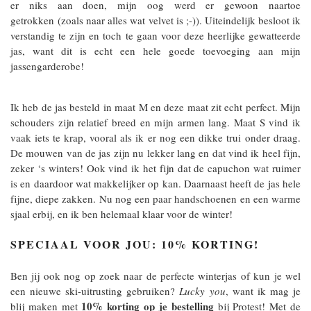
er niks aan doen, mijn oog werd er gewoon naartoe
getrokken (zoals naar alles wat velvet is ;-)). Uiteindelijk besloot ik
verstandig te zijn en toch te gaan voor deze heerlijke gewatteerde
jas, want dit is echt een hele goede toevoeging aan mijn
jassengarderobe!
Ik heb de jas besteld in maat M en deze maat zit echt perfect. Mijn
schouders zijn relatief breed en mijn armen lang. Maat S vind ik
vaak iets te krap, vooral als ik er nog een dikke trui onder draag.
De mouwen van de jas zijn nu lekker lang en dat vind ik heel fijn,
zeker ‘s winters! Ook vind ik het fijn dat de capuchon wat ruimer
is en daardoor wat makkelijker op kan. Daarnaast heeft de jas hele
fijne, diepe zakken. Nu nog een paar handschoenen en een warme
sjaal erbij, en ik ben helemaal klaar voor de winter!
SPECIAAL VOOR JOU: 10% KORTING!
Ben jij ook nog op zoek naar de perfecte winterjas of kun je wel
een nieuwe ski-uitrusting gebruiken?
Lucky you
, want ik mag je
10% korting op je bestelling
blij maken met
bij Protest! Met de