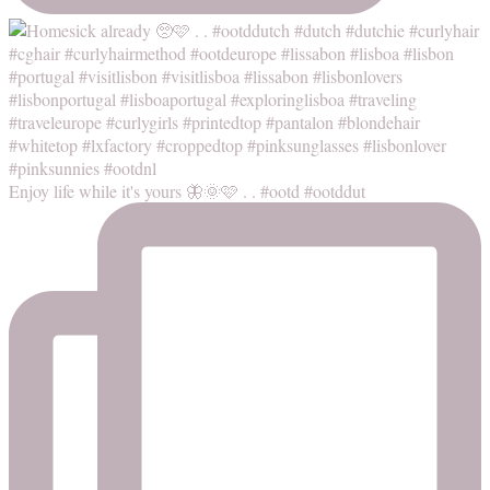
Enjoy life while it's yours 🦋🌞🩷 . . #ootd #ootddut