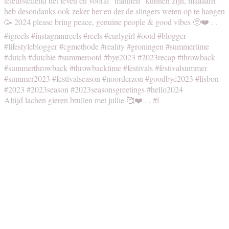
Altijd lachen gieren brullen met jullie 🥰❤️ . . #l