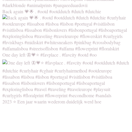
Back again 💗🌟 . #ootd #ootddutch #dutch #dutchie
One day left 🦋💗⭐️ #favplace . #favcity #ootd #oo
2023 ⭐️ Een jaar waarin wederom duidelijk werd hoe