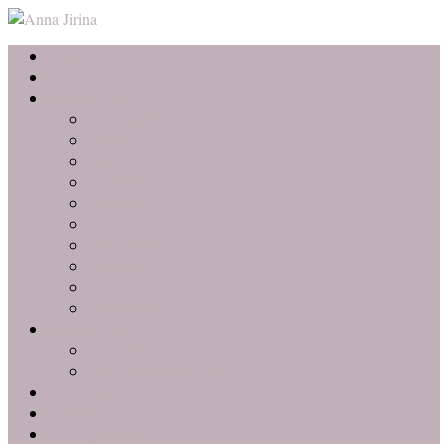
Home
Over mij
Categorieën
Advertorial
Beauty
Fashion
Lifestyle
Interieur
Food
Persoonlijk
Bloggen
Reizen
Ondernemen
Samenwerken
Adverteren
Mij inhuren als freelancer
Favorieten
Contact
Privacybeleid