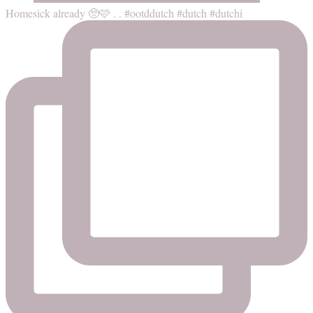
Homesick already 🥺🩷 . . #ootddutch #dutch #dutchi