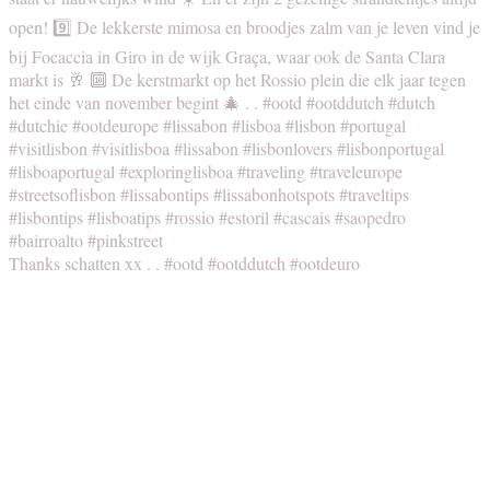
Thanks schatten xx . . #ootd #ootddutch #ootdeuro