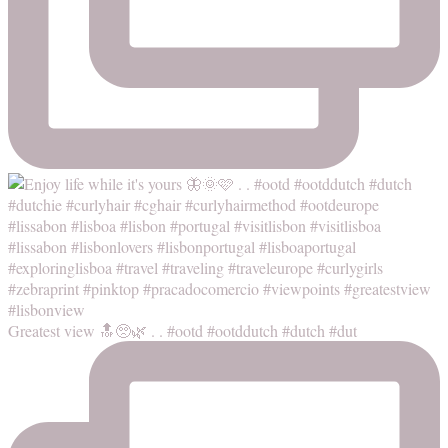
Greatest view 🔝🥺🌿 . . #ootd #ootddutch #dutch #dut