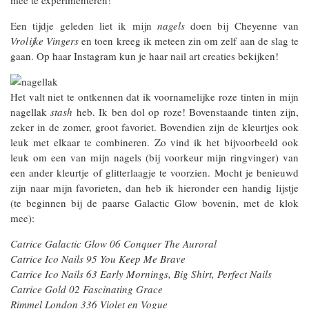
Een tijdje geleden liet ik mijn
nagels
doen bij Cheyenne van
Vrolijke Vingers
en toen kreeg ik meteen zin om zelf aan de slag te
gaan. Op haar Instagram kun je haar nail art creaties bekijken!
Het valt niet te ontkennen dat ik voornamelijke roze tinten in mijn
nagellak
stash
heb. Ik ben dol op roze! Bovenstaande tinten zijn,
zeker in de zomer, groot favoriet. Bovendien zijn de kleurtjes ook
leuk met elkaar te combineren. Zo vind ik het bijvoorbeeld ook
leuk om een van mijn nagels (bij voorkeur mijn ringvinger) van
een ander kleurtje of glitterlaagje te voorzien. Mocht je benieuwd
zijn naar mijn favorieten, dan heb ik hieronder een handig lijstje
(te beginnen bij de paarse Galactic Glow bovenin, met de klok
mee):
Catrice Galactic Glow 06 Conquer The Auroral
Catrice Ico Nails 95 You Keep Me Brave
Catrice Ico Nails 63 Early Mornings, Big Shirt, Perfect Nails
Catrice Gold 02 Fascinating Grace
Rimmel London 336 Violet en Vogue