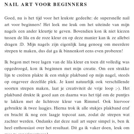
NAIL ART VOOR BEGINNERS
Goed, nu is het tijd voor het leukste gedeelte: de supersnelle nail
art voor beginners! Het leek me leuk om het uiteinde van mijn
nagels een ander kleurtje te geven. Bovendien kon ik niet kiezen
tussen de lila en de roze kleur en op deze manier kan ik ze allebei
dragen :D. Mijn nagels zijn eigenlijk lang genoeg om meerdere
strepen te maken, dus dat ga ik binnenkort eens even proberen!
Ik begon met twee lagen van de lila kleur en toen dit volledig was
opgedroogd, kon ik beginnen met mijn creatie. Om een strakke
lijn te creëren plakte ik een stukje plakband op mijn nagel, steeds
op ongeveer dezelfde plek. Je kunt natuurlijk ook verschillende
soorten strepen maken, laat je creativiteit de vrije loop ;-). Het
plakband drukte ik goed aan en daarna was het tijd om de puntjes
te lakken met de lichtroze kleur van Rimmel. Ook hiervoor
gebruikte ik twee laagjes. Hierna trok ik alle stukjes plakband eraf
en bracht ik nog een laagje topcoat aan, zodat de strepen wat
zachter werden. Ondanks dat deze nail art super simpel is, ben ik
heel enthousiast over het resultaat. Dit ga ik vaker doen, leuk om
mee te experimenteren!