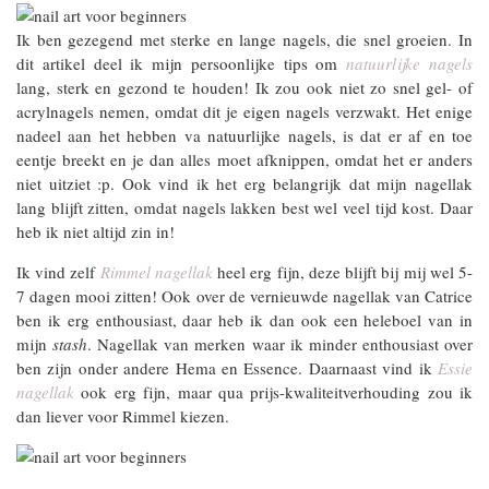
Ik ben gezegend met sterke en lange nagels, die snel groeien. In
dit artikel deel ik mijn persoonlijke tips om
natuurlijke nagels
lang, sterk en gezond te houden! Ik zou ook niet zo snel gel- of
acrylnagels nemen, omdat dit je eigen nagels verzwakt. Het enige
nadeel aan het hebben va natuurlijke nagels, is dat er af en toe
eentje breekt en je dan alles moet afknippen, omdat het er anders
niet uitziet :p. Ook vind ik het erg belangrijk dat mijn nagellak
lang blijft zitten, omdat nagels lakken best wel veel tijd kost. Daar
heb ik niet altijd zin in!
Ik vind zelf
Rimmel nagellak
heel erg fijn, deze blijft bij mij wel 5-
7 dagen mooi zitten! Ook over de vernieuwde nagellak van Catrice
ben ik erg enthousiast, daar heb ik dan ook een heleboel van in
mijn
stash
. Nagellak van merken waar ik minder enthousiast over
ben zijn onder andere Hema en Essence. Daarnaast vind ik
Essie
nagellak
ook erg fijn, maar qua prijs-kwaliteitverhouding zou ik
dan liever voor Rimmel kiezen.