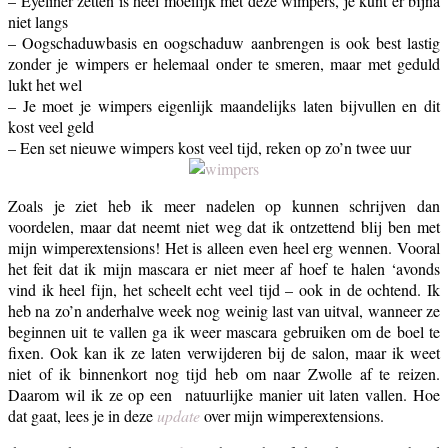
– Eyeliner zetten is heel moeilijk met deze wimpers, je kunt er bijna
niet langs
– Oogschaduwbasis en oogschaduw aanbrengen is ook best lastig
zonder je wimpers er helemaal onder te smeren, maar met geduld
lukt het wel
– Je moet je wimpers eigenlijk maandelijks laten bijvullen en dit
kost veel geld
– Een set nieuwe wimpers kost veel tijd, reken op zo’n twee uur
Zoals je ziet heb ik meer nadelen op kunnen schrijven dan
voordelen, maar dat neemt niet weg dat ik ontzettend blij ben met
mijn wimperextensions! Het is alleen even heel erg wennen. Vooral
het feit dat ik mijn mascara er niet meer af hoef te halen ‘avonds
vind ik heel fijn, het scheelt echt veel tijd – ook in de ochtend. Ik
heb na zo’n anderhalve week nog weinig last van uitval, wanneer ze
beginnen uit te vallen ga ik weer mascara gebruiken om de boel te
fixen. Ook kan ik ze laten verwijderen bij de salon, maar ik weet
niet of ik binnenkort nog tijd heb om naar Zwolle af te reizen.
Daarom wil ik ze op een natuurlijke manier uit laten vallen. Hoe
dat gaat, lees je in deze
update
over mijn wimperextensions.