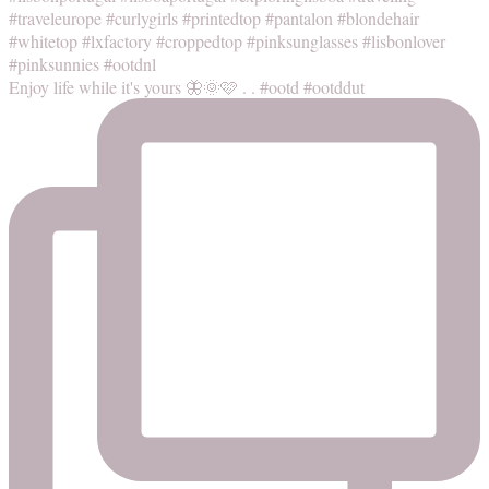
Enjoy life while it's yours 🦋🌞🩷 . . #ootd #ootddut