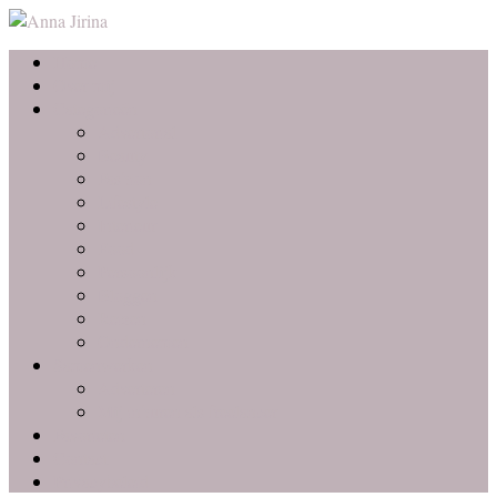
Home
Over mij
Categorieën
Advertorial
Beauty
Fashion
Lifestyle
Interieur
Food
Persoonlijk
Bloggen
Reizen
Ondernemen
Samenwerken
Adverteren
Mij inhuren als freelancer
Favorieten
Contact
Privacybeleid