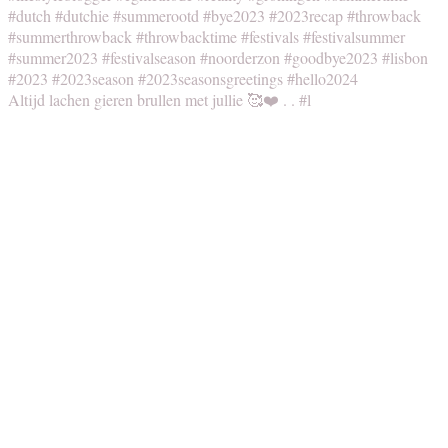
Altijd lachen gieren brullen met jullie 🥰❤️ . . #l