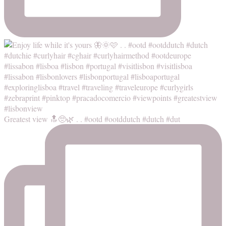
Greatest view 🔝🥺🌿 . . #ootd #ootddutch #dutch #dut