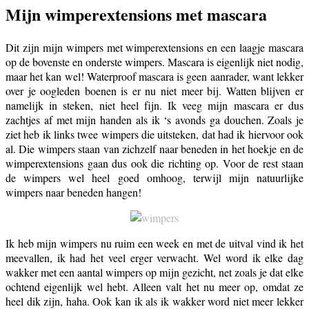
Mijn wimperextensions met mascara
Dit zijn mijn wimpers met wimperextensions en een laagje mascara
op de bovenste en onderste wimpers. Mascara is eigenlijk niet nodig,
maar het kan wel! Waterproof mascara is geen aanrader, want lekker
over je oogleden boenen is er nu niet meer bij. Watten blijven er
namelijk in steken, niet heel fijn. Ik veeg mijn mascara er dus
zachtjes af met mijn handen als ik ‘s avonds ga douchen. Zoals je
ziet heb ik links twee wimpers die uitsteken, dat had ik hiervoor ook
al. Die wimpers staan van zichzelf naar beneden in het hoekje en de
wimperextensions gaan dus ook die richting op. Voor de rest staan
de wimpers wel heel goed omhoog, terwijl mijn natuurlijke
wimpers naar beneden hangen!
Ik heb mijn wimpers nu ruim een week en met de uitval vind ik het
meevallen, ik had het veel erger verwacht. Wel word ik elke dag
wakker met een aantal wimpers op mijn gezicht, net zoals je dat elke
ochtend eigenlijk wel hebt. Alleen valt het nu meer op, omdat ze
heel dik zijn, haha. Ook kan ik als ik wakker word niet meer lekker