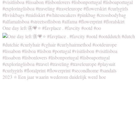
One day left 🦋💗⭐️ #favplace . #favcity #ootd #oo
2023 ⭐️ Een jaar waarin wederom duidelijk werd hoe