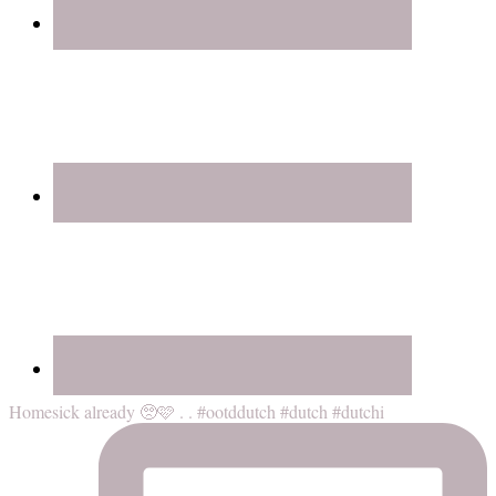
Homesick already 🥺🩷 . . #ootddutch #dutch #dutchi