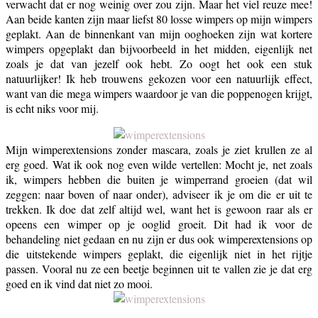
verwacht dat er nog weinig over zou zijn. Maar het viel reuze mee!
Aan beide kanten zijn maar liefst 80 losse wimpers op mijn wimpers
geplakt. Aan de binnenkant van mijn ooghoeken zijn wat kortere
wimpers opgeplakt dan bijvoorbeeld in het midden, eigenlijk net
zoals je dat van jezelf ook hebt. Zo oogt het ook een stuk
natuurlijker! Ik heb trouwens gekozen voor een natuurlijk effect,
want van die mega wimpers waardoor je van die poppenogen krijgt,
is echt niks voor mij.
Mijn wimperextensions zonder mascara, zoals je ziet krullen ze al
erg goed. Wat ik ook nog even wilde vertellen: Mocht je, net zoals
ik, wimpers hebben die buiten je wimperrand groeien (dat wil
zeggen: naar boven of naar onder), adviseer ik je om die er uit te
trekken. Ik doe dat zelf altijd wel, want het is gewoon raar als er
opeens een wimper op je ooglid groeit. Dit had ik voor de
behandeling niet gedaan en nu zijn er dus ook wimperextensions op
die uitstekende wimpers geplakt, die eigenlijk niet in het rijtje
passen. Vooral nu ze een beetje beginnen uit te vallen zie je dat erg
goed en ik vind dat niet zo mooi.