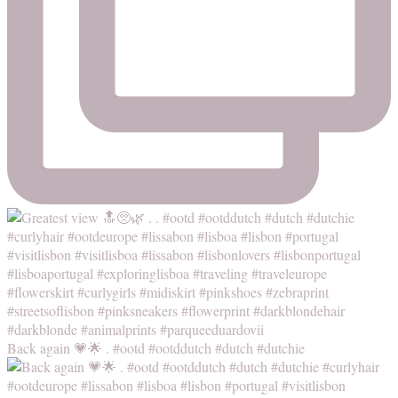
Back again 💗🌟 . #ootd #ootddutch #dutch #dutchie