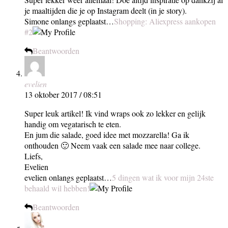
je maaltijden die je op Instagram deelt (in je story).
Simone onlangs geplaatst…
Shopping: Aliexpress aankopen
#2
Beantwoorden
evelien
13 oktober 2017 / 08:51
Super leuk artikel! Ik vind wraps ook zo lekker en gelijk
handig om vegatarisch te eten.
En jum die salade, goed idee met mozzarella! Ga ik
onthouden 🙂 Neem vaak een salade mee naar college.
Liefs,
Evelien
evelien onlangs geplaatst…
5 dingen wat ik voor mijn 24ste
behaald wil hebben!
Beantwoorden