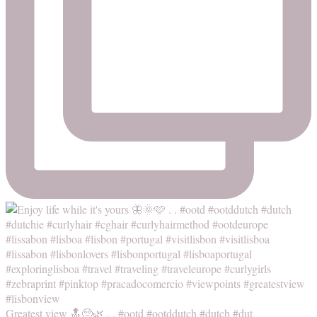
Greatest view 🔝🥺🌿 . . #ootd #ootddutch #dutch #dut