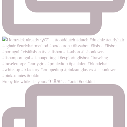
Enjoy life while it's yours 🦋🌞🩷 . . #ootd #ootddut