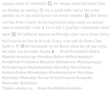
Thanks schatten xx . . #ootd #ootddutch #ootdeuro