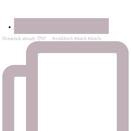
Homesick already 🥺🩷 . . #ootddutch #dutch #dutchi