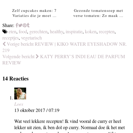
Zelf cupcakes maken: 7
Gezonde tomatensoep met
Variaties die je moet …
verse tomaten: Zo maak …
Share:
eten
,
food
,
gerechten
,
healthy
,
inspiratie
,
koken
,
recepten
,
receptjes
,
vegetarisch
Vorige bericht
REVIEW | KIKO WATER EYESHADOW NR.
219
Volgende bericht
KATY PERRY’S INDI EAU DE PARFUM
REVIEW
14 Reacties
Loes
13 oktober 2017 / 07:19
Wat veel lekkere recepten! Ik vind vooral de curry er heel
lekker uit zien, ik ben dol op curry. Normaal doe ik het met