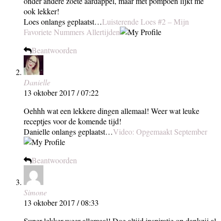
onder andere zoete aardappel, maar met pompoen lijkt me
ook lekker!
Loes onlangs geplaatst…
Luisterende Loes #2 – Mijn
Favoriete Nummers Allertijden
Beantwoorden
Danielle
13 oktober 2017 / 07:22
Oehhh wat een lekkere dingen allemaal! Weer wat leuke
receptjes voor de komende tijd!
Danielle onlangs geplaatst…
Video: Opgemaakt September
Beantwoorden
Simone
13 oktober 2017 / 08:33
Super lekker weer allemaal! Doe altijd inspiratie op dankzij al