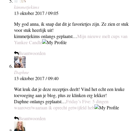
kimmetjekims
13 oktober 2017 / 09:05
My god anna, ik snap dat dit je favorietjes zijn. Ze zien er stuk
voor stuk heerlijk uit!
kimmetjekims onlangs geplaatst…
Mijn nieuwe melt cups van
Yankee Candle
Beantwoorden
Daphne
13 oktober 2017 / 09:40
Wat leuk dat je deze receptjes deelt! Vind het echt een leuke
toevoeging aan je blog, plus ze klinken erg lekker!
Daphne onlangs geplaatst…
Friday’s Five: 5 dingen
waarover/waaraan ik oprecht getwijfeld heb
Beantwoorden