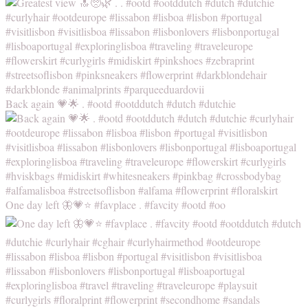
Back again 💗🌟 . #ootd #ootddutch #dutch #dutchie
One day left 🦋💗⭐️ #favplace . #favcity #ootd #oo