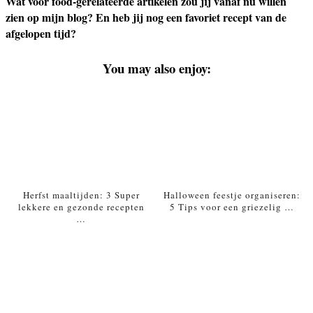
Wat voor food-gerelateerde artikelen zou jij vanaf nu willen
zien op mijn blog? En heb jij nog een favoriet recept van de
afgelopen tijd?
You may also enjoy:
Herfst maaltijden: 3 Super
Halloween feestje organiseren:
lekkere en gezonde recepten
5 Tips voor een griezelig …
…