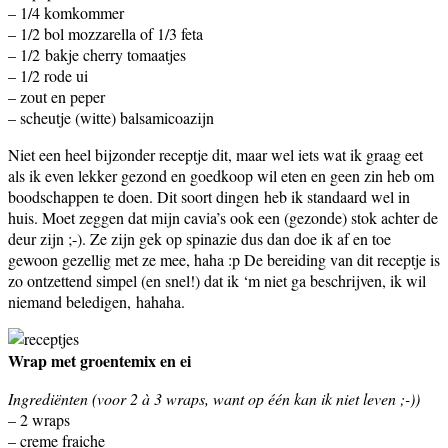
– 1/4 komkommer
– 1/2 bol mozzarella of 1/3 feta
– 1/2 bakje cherry tomaatjes
– 1/2 rode ui
– zout en peper
– scheutje (witte) balsamicoazijn
Niet een heel bijzonder receptje dit, maar wel iets wat ik graag eet
als ik even lekker gezond en goedkoop wil eten en geen zin heb om
boodschappen te doen. Dit soort dingen heb ik standaard wel in
huis. Moet zeggen dat mijn cavia’s ook een (gezonde) stok achter de
deur zijn ;-). Ze zijn gek op spinazie dus dan doe ik af en toe
gewoon gezellig met ze mee, haha :p De bereiding van dit receptje is
zo ontzettend simpel (en snel!) dat ik ‘m niet ga beschrijven, ik wil
niemand beledigen, hahaha.
Wrap met groentemix en ei
Ingrediënten (voor 2 à 3 wraps, want op één kan ik niet leven ;-))
– 2 wraps
– creme fraiche