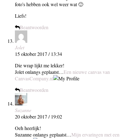
foto’s hebben ook wel weer wat 🙂
Liefs!
Beantwoorden
Jolet
15 oktober 2017 / 13:34
Die wrap lijkt me lekker!
Jolet onlangs geplaatst…
Een nieuwe canvas van
CanvasCompany.nl
Beantwoorden
Suzanne
20 oktober 2017 / 19:02
Oeh heerlijk!
Suzanne onlangs geplaatst…
Mijn ervaringen met een