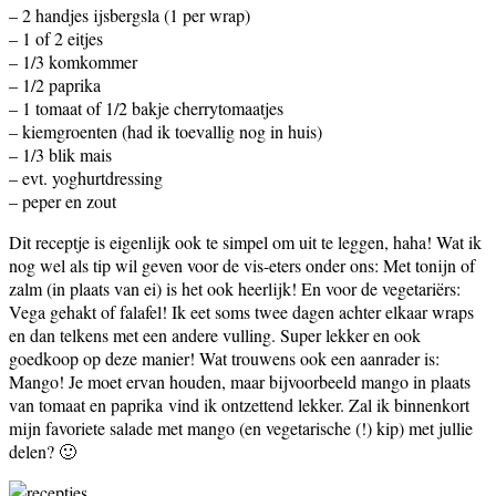
– 2 handjes ijsbergsla (1 per wrap)
– 1 of 2 eitjes
– 1/3 komkommer
– 1/2 paprika
– 1 tomaat of 1/2 bakje cherrytomaatjes
– kiemgroenten (had ik toevallig nog in huis)
– 1/3 blik mais
– evt. yoghurtdressing
– peper en zout
Dit receptje is eigenlijk ook te simpel om uit te leggen, haha! Wat ik
nog wel als tip wil geven voor de vis-eters onder ons: Met tonijn of
zalm (in plaats van ei) is het ook heerlijk! En voor de vegetariërs:
Vega gehakt of falafel! Ik eet soms twee dagen achter elkaar wraps
en dan telkens met een andere vulling. Super lekker en ook
goedkoop op deze manier! Wat trouwens ook een aanrader is:
Mango! Je moet ervan houden, maar bijvoorbeeld mango in plaats
van tomaat en paprika vind ik ontzettend lekker. Zal ik binnenkort
mijn favoriete salade met mango (en vegetarische (!) kip) met jullie
delen? 🙂