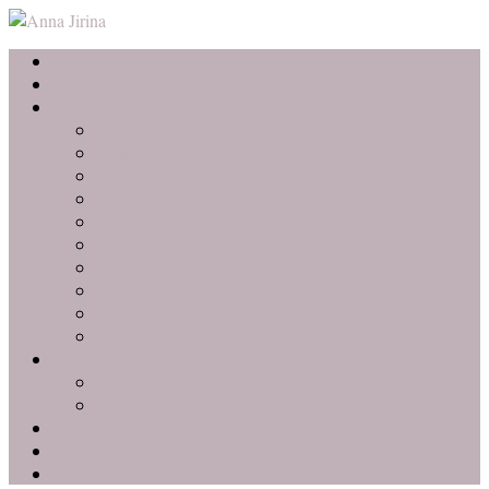
Home
Over mij
Categorieën
Advertorial
Beauty
Fashion
Lifestyle
Interieur
Food
Persoonlijk
Bloggen
Reizen
Ondernemen
Samenwerken
Adverteren
Mij inhuren als freelancer
Favorieten
Contact
Privacybeleid