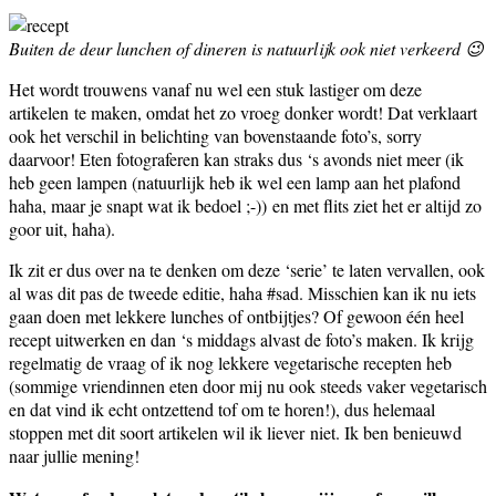
Buiten de deur lunchen of dineren is natuurlijk ook niet verkeerd 😉
Het wordt trouwens vanaf nu wel een stuk lastiger om deze
artikelen te maken, omdat het zo vroeg donker wordt! Dat verklaart
ook het verschil in belichting van bovenstaande foto’s, sorry
daarvoor! Eten fotograferen kan straks dus ‘s avonds niet meer (ik
heb geen lampen (natuurlijk heb ik wel een lamp aan het plafond
haha, maar je snapt wat ik bedoel ;-)) en met flits ziet het er altijd zo
goor uit, haha).
Ik zit er dus over na te denken om deze ‘serie’ te laten vervallen, ook
al was dit pas de tweede editie, haha #sad. Misschien kan ik nu iets
gaan doen met lekkere lunches of ontbijtjes? Of gewoon één heel
recept uitwerken en dan ‘s middags alvast de foto’s maken. Ik krijg
regelmatig de vraag of ik nog lekkere vegetarische recepten heb
(sommige vriendinnen eten door mij nu ook steeds vaker vegetarisch
en dat vind ik echt ontzettend tof om te horen!), dus helemaal
stoppen met dit soort artikelen wil ik liever niet. Ik ben benieuwd
naar jullie mening!