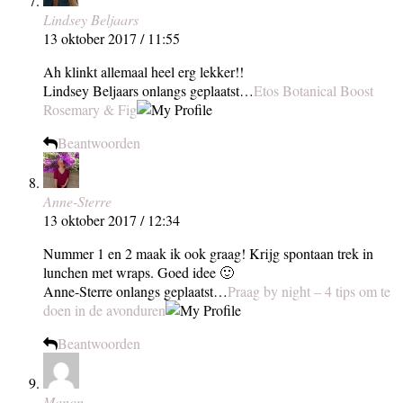
Lindsey Beljaars
13 oktober 2017 / 11:55
Ah klinkt allemaal heel erg lekker!!
Lindsey Beljaars onlangs geplaatst…
Etos Botanical Boost
Rosemary & Fig
Beantwoorden
Anne-Sterre
13 oktober 2017 / 12:34
Nummer 1 en 2 maak ik ook graag! Krijg spontaan trek in
lunchen met wraps. Goed idee 🙂
Anne-Sterre onlangs geplaatst…
Praag by night – 4 tips om te
doen in de avonduren
Beantwoorden
Manon