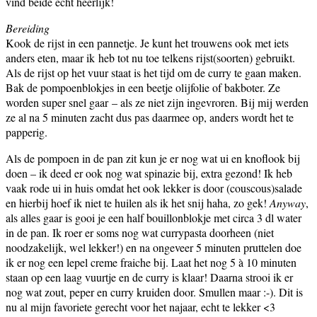
vind beide echt heerlijk!
Bereiding
Kook de rijst in een pannetje. Je kunt het trouwens ook met iets
anders eten, maar ik heb tot nu toe telkens rijst(soorten) gebruikt.
Als de rijst op het vuur staat is het tijd om de curry te gaan maken.
Bak de pompoenblokjes in een beetje olijfolie of bakboter. Ze
worden super snel gaar – als ze niet zijn ingevroren. Bij mij werden
ze al na 5 minuten zacht dus pas daarmee op, anders wordt het te
papperig.
Als de pompoen in de pan zit kun je er nog wat ui en knoflook bij
doen – ik deed er ook nog wat spinazie bij, extra gezond! Ik heb
vaak rode ui in huis omdat het ook lekker is door (couscous)salade
en hierbij hoef ik niet te huilen als ik het snij haha, zo gek!
Anyway
,
als alles gaar is gooi je een half bouillonblokje met circa 3 dl water
in de pan. Ik roer er soms nog wat currypasta doorheen (niet
noodzakelijk, wel lekker!) en na ongeveer 5 minuten pruttelen doe
ik er nog een lepel creme fraiche bij. Laat het nog 5 à 10 minuten
staan op een laag vuurtje en de curry is klaar! Daarna strooi ik er
nog wat zout, peper en curry kruiden door. Smullen maar :-). Dit is
nu al mijn favoriete gerecht voor het najaar, echt te lekker <3