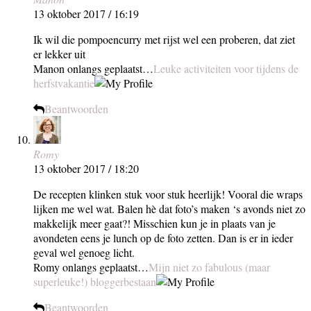
13 oktober 2017 / 16:19
Ik wil die pompoencurry met rijst wel een proberen, dat ziet
er lekker uit
Manon onlangs geplaatst…
Leuke activiteiten voor tijdens de
herfstvakantie
Beantwoorden
Romy
13 oktober 2017 / 18:20
De recepten klinken stuk voor stuk heerlijk! Vooral die wraps
lijken me wel wat. Balen hè dat foto’s maken ‘s avonds niet zo
makkelijk meer gaat?! Misschien kun je in plaats van je
avondeten eens je lunch op de foto zetten. Dan is er in ieder
geval wel genoeg licht.
Romy onlangs geplaatst…
Mijn niet zo fabulous (maar
superleuke!) bloggerbestaan
Beantwoorden