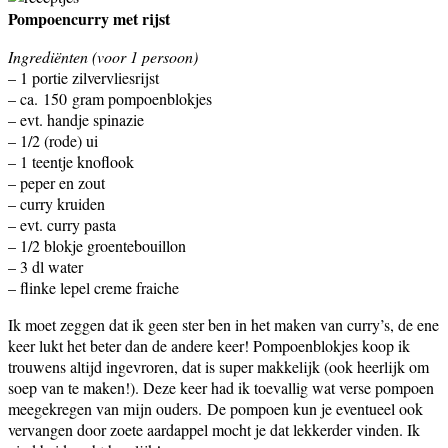
Pompoencurry met rijst
Ingrediënten (voor 1 persoon)
– 1 portie zilvervliesrijst
– ca. 150 gram pompoenblokjes
– evt. handje spinazie
– 1/2 (rode) ui
– 1 teentje knoflook
– peper en zout
– curry kruiden
– evt. curry pasta
– 1/2 blokje groentebouillon
– 3 dl water
– flinke lepel creme fraiche
Ik moet zeggen dat ik geen ster ben in het maken van curry’s, de ene
keer lukt het beter dan de andere keer! Pompoenblokjes koop ik
trouwens altijd ingevroren, dat is super makkelijk (ook heerlijk om
soep van te maken!). Deze keer had ik toevallig wat verse pompoen
meegekregen van mijn ouders. De pompoen kun je eventueel ook
vervangen door zoete aardappel mocht je dat lekkerder vinden. Ik