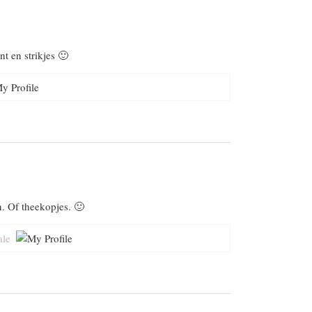
nt en strikjes 🙂
n. Of theekopjes. 🙂
ale