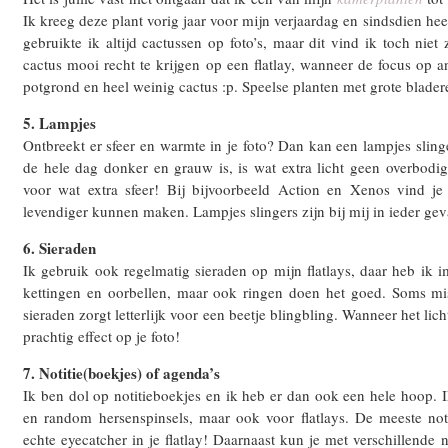
Ik kreeg deze plant vorig jaar voor mijn verjaardag en sindsdien hee
gebruikte ik altijd cactussen op foto’s, maar dit vind ik toch nie
cactus mooi recht te krijgen op een flatlay, wanneer de focus op a
potgrond en heel weinig cactus :p. Speelse planten met grote blade
5. Lampjes
Ontbreekt er sfeer en warmte in je foto? Dan kan een lampjes sling
de hele dag donker en grauw is, is wat extra licht geen overbodi
voor wat extra sfeer! Bij bijvoorbeeld Action en Xenos vind je 
levendiger kunnen maken. Lampjes slingers zijn bij mij in ieder geva
6. Sieraden
Ik gebruik ook regelmatig sieraden op mijn flatlays, daar heb ik i
kettingen en oorbellen, maar ook ringen doen het goed. Soms mis
sieraden zorgt letterlijk voor een beetje blingbling. Wanneer het lic
prachtig effect op je foto!
7. Notitie(boekjes) of agenda’s
Ik ben dol op notitieboekjes en ik heb er dan ook een hele hoop. Ik
en random hersenspinsels, maar ook voor flatlays. De meeste noti
echte eyecatcher in je flatlay! Daarnaast kun je met verschillende 