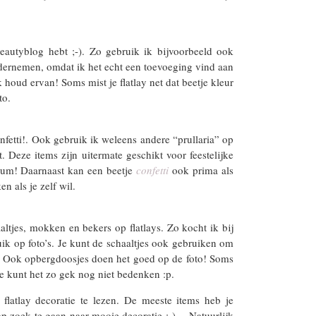
beautyblog hebt ;-). Zo gebruik ik bijvoorbeeld ook
ondernemen, omdat ik het echt een toevoeging vind aan
k houd ervan! Soms mist je flatlay net dat beetje kleur
to.
nfetti!. Ook gebruik ik weleens andere “prullaria” op
int. Deze items zijn uitermate geschikt voor feestelijke
ileum! Daarnaast kan een beetje
confetti
ook prima als
n als je zelf wil.
altjes, mokken en bekers op flatlays. Zo kocht ik bij
uik op foto’s. Je kunt de schaaltjes ook gebruiken om
up! Ook opbergdoosjes doen het goed op de foto! Soms
je kunt het zo gek nog niet bedenken :p.
flatlay decoratie te lezen. De meeste items heb je
 op zoek te gaan naar mooie decoratie ;-)… Natuurlijk