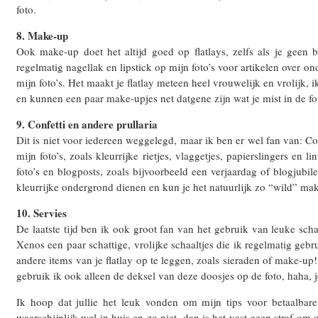
foto.
8. Make-up
Ook make-up doet het altijd goed op flatlays, zelfs als je geen 
regelmatig nagellak en lipstick op mijn foto’s voor artikelen over 
mijn foto’s. Het maakt je flatlay meteen heel vrouwelijk en vrolijk, i
en kunnen een paar make-upjes net datgene zijn wat je mist in de fo
9. Confetti en andere prullaria
Dit is niet voor iedereen weggelegd, maar ik ben er wel fan van: Co
mijn foto’s, zoals kleurrijke rietjes, vlaggetjes, papierslingers en l
foto’s en blogposts, zoals bijvoorbeeld een verjaardag of blogjub
kleurrijke ondergrond dienen en kun je het natuurlijk zo “wild” make
10. Servies
De laatste tijd ben ik ook groot fan van het gebruik van leuke scha
Xenos een paar schattige, vrolijke schaaltjes die ik regelmatig gebr
andere items van je flatlay op te leggen, zoals sieraden of make-
gebruik ik ook alleen de deksel van deze doosjes op de foto, haha, 
Ik hoop dat jullie het leuk vonden om mijn tips voor betaalbare 
waarschijnlijk wel in huis en zo niet, dan is het vast geen straf om