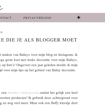
ONTACT
PRIVACYBELEID
19
E DIE JE ALS BLOGGER MOET
!
et maken van flatlays voor mijn blog en Instagram, ik
a grote kast met leuke decoratie voor mijn flatlays,
en op foto’s! Ongeveer een jaar geleden deelde ik mijn
jd voor mijn tips op het gebied van flatlay decoratie.
p een
marmer ondergrond
, omdat het gelijk een heel
le soorten producten! Ik gebruik deze achtergrond voor
g en nog veel meer. Maar ook een fluffy kleedje doet