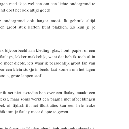
n ogen raad ik je wel aan om een lichte ondergrond te
nd doet het ook altijd goed!
je ondergrond ook langer mooi. Ik gebruik altijd
een groot stuk karton kunt plakken. Zo kun je je
 bijvoorbeeld aan kleding, glas, hout, papier of een
flatlays, lekker makkelijk, want dat heb ik toch al in
to meer diepte, iets waar ik persoonlijk groot fan van
voor een klein stukje in beeld laat komen om het lagen
mooie, grote lappen stof!
r ik net niet tevreden ben over een flatlay, maakt een
en tekst, maar soms werkt een pagina met afbeeldingen
k of tijdschrift met illustraties kan een hele leuke
hikt om je flatlay meer diepte te geven.
mijn favoriete “flatlay-plant” heb gebombardeerd ;-).