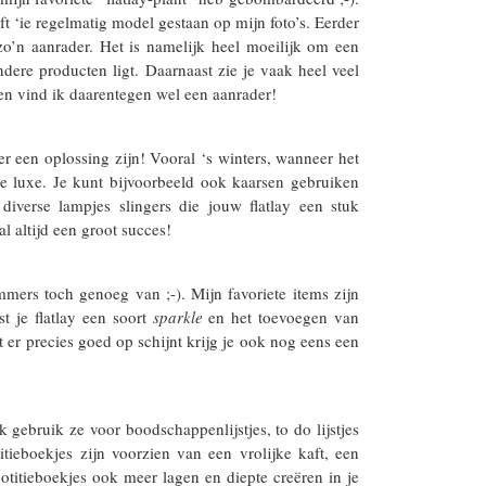
ft ‘ie regelmatig model gestaan op mijn foto’s. Eerder
t zo’n aanrader. Het is namelijk heel moeilijk om een
ndere producten ligt. Daarnaast zie je vaak heel veel
ren vind ik daarentegen wel een aanrader!
er een oplossing zijn! Vooral ‘s winters, wanneer het
ge luxe. Je kunt bijvoorbeeld ook kaarsen gebruiken
diverse lampjes slingers die jouw flatlay een stuk
l altijd een groot succes!
mmers toch genoeg van ;-). Mijn favoriete items zijn
t je flatlay een soort
sparkle
en het toevoegen van
ht er precies goed op schijnt krijg je ook nog eens een
 gebruik ze voor boodschappenlijstjes, to do lijstjes
tieboekjes zijn voorzien van een vrolijke kaft, een
notitieboekjes ook meer lagen en diepte creëren in je