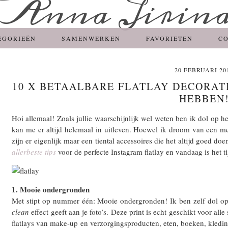
EGORIEËN
SAMENWERKEN
FAVORIETEN
C
20 FEBRUARI 20
10 X BETAALBARE FLATLAY DECORATI
HEBBEN
Hoi allemaal! Zoals jullie waarschijnlijk wel weten ben ik dol op h
kan me er altijd helemaal in uitleven. Hoewel ik droom van een meg
zijn er eigenlijk maar een tiental accessoires die het altijd goed do
allerbeste tips
voor de perfecte Instagram flatlay en vandaag is het ti
1. Mooie ondergronden
Met stipt op nummer één: Mooie ondergronden! Ik ben zelf dol o
clean
effect geeft aan je foto’s. Deze print is echt geschikt voor al
flatlays van make-up en verzorgingsproducten, eten, boeken, kledin