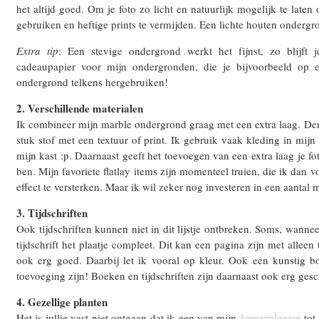
het altijd goed. Om je foto zo licht en natuurlijk mogelijk te late
gebruiken en heftige prints te vermijden. Een lichte houten ondergro
Extra tip
: Een stevige ondergrond werkt het fijnst, zo blijft 
cadeaupapier voor mijn ondergronden, die je bijvoorbeeld op 
ondergrond telkens hergebruiken!
2. Verschillende materialen
Ik combineer mijn marble ondergrond graag met een extra laag. Denk
stuk stof met een textuur of print. Ik gebruik vaak kleding in mijn 
mijn kast :p. Daarnaast geeft het toevoegen van een extra laag je fo
ben. Mijn favoriete flatlay items zijn momenteel truien, die ik dan 
effect te versterken. Maar ik wil zeker nog investeren in een aantal 
3. Tijdschriften
Ook tijdschriften kunnen niet in dit lijstje ontbreken. Soms, wannee
tijdschrift het plaatje compleet. Dit kan een pagina zijn met alle
ook erg goed. Daarbij let ik vooral op kleur. Ook een kunstig boe
toevoeging zijn! Boeken en tijdschriften zijn daarnaast ook erg gesc
4. Gezellige planten
Het is jullie vast niet ontgaan dat ik een van mijn
kamerplanten
tot 