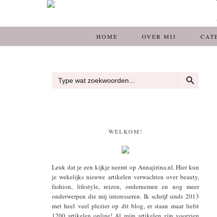
HOME
OVER MIJ
CAT
ZOEKKNOP
Zoek
naar:
WELKOM!
Leuk dat je een kijkje neemt op Annajirina.nl. Hier kun
je wekelijks nieuwe artikelen verwachten over beauty,
fashion, lifestyle, reizen, ondernemen en nog meer
onderwerpen die mij interesseren. Ik schrijf sinds 2013
met heel veel plezier op dit blog, er staan maar liefst
1200 artikelen online! Al mijn artikelen zijn voorzien