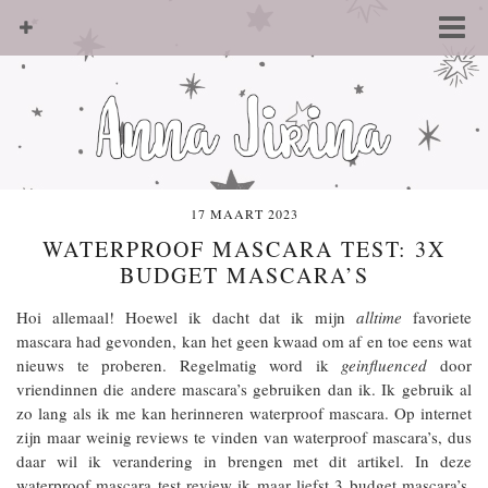
17 MAART 2023
WATERPROOF MASCARA TEST: 3X
BUDGET MASCARA’S
Hoi allemaal! Hoewel ik dacht dat ik mijn
alltime
favoriete
mascara had gevonden, kan het geen kwaad om af en toe eens wat
nieuws te proberen. Regelmatig word ik
geinfluenced
door
vriendinnen die andere mascara’s gebruiken dan ik. Ik gebruik al
zo lang als ik me kan herinneren waterproof mascara. Op internet
zijn maar weinig reviews te vinden van waterproof mascara’s, dus
daar wil ik verandering in brengen met dit artikel. In deze
waterproof mascara test review ik maar liefst 3 budget mascara’s.