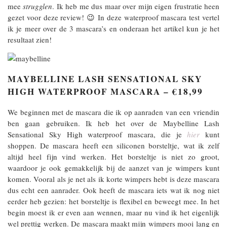
mee
strugglen
. Ik heb me dus maar over mijn eigen frustratie heen
gezet voor deze review! 😉 In deze waterproof mascara test vertel
ik je meer over de 3 mascara’s en onderaan het artikel kun je het
resultaat zien!
MAYBELLINE LASH SENSATIONAL SKY
HIGH WATERPROOF MASCARA – €18,99
We beginnen met de mascara die ik op aanraden van een vriendin
ben gaan gebruiken. Ik heb het over de Maybelline Lash
Sensational Sky High waterproof mascara, die je
hier
kunt
shoppen. De mascara heeft een siliconen borsteltje, wat ik zelf
altijd heel fijn vind werken. Het borsteltje is niet zo groot,
waardoor je ook gemakkelijk bij de aanzet van je wimpers kunt
komen. Vooral als je net als ik korte wimpers hebt is deze mascara
dus echt een aanrader. Ook heeft de mascara iets wat ik nog niet
eerder heb gezien: het borsteltje is flexibel en beweegt mee. In het
begin moest ik er even aan wennen, maar nu vind ik het eigenlijk
wel prettig werken. De mascara maakt mijn wimpers mooi lang en