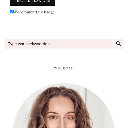
ZOEKKN
Zoek
naar:
WELKOM!