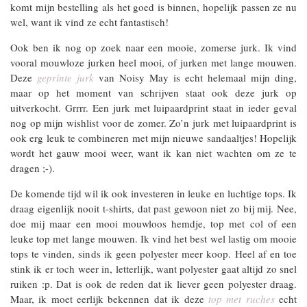
komt mijn bestelling als het goed is binnen, hopelijk passen ze nu
wel, want ik vind ze echt fantastisch!
Ook ben ik nog op zoek naar een mooie, zomerse jurk. Ik vind
vooral mouwloze jurken heel mooi, of jurken met lange mouwen.
Deze
geprinte jurk
van Noisy May is echt helemaal mijn ding,
maar op het moment van schrijven staat ook deze jurk op
uitverkocht. Grrrr. Een jurk met luipaardprint staat in ieder geval
nog op mijn wishlist voor de zomer. Zo’n jurk met luipaardprint is
ook erg leuk te combineren met mijn nieuwe sandaaltjes! Hopelijk
wordt het gauw mooi weer, want ik kan niet wachten om ze te
dragen ;-).
De komende tijd wil ik ook investeren in leuke en luchtige tops. Ik
draag eigenlijk nooit t-shirts, dat past gewoon niet zo bij mij. Nee,
doe mij maar een mooi mouwloos hemdje, top met col of een
leuke top met lange mouwen. Ik vind het best wel lastig om mooie
tops te vinden, sinds ik geen polyester meer koop. Heel af en toe
stink ik er toch weer in, letterlijk, want polyester gaat altijd zo snel
ruiken :p. Dat is ook de reden dat ik liever geen polyester draag.
Maar, ik moet eerlijk bekennen dat ik deze
top met ruches
echt