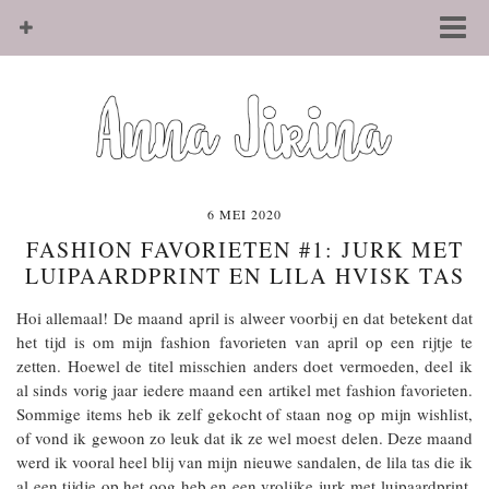
6 MEI 2020
FASHION FAVORIETEN #1: JURK MET
LUIPAARDPRINT EN LILA HVISK TAS
Hoi allemaal! De maand april is alweer voorbij en dat betekent dat
het tijd is om mijn fashion favorieten van april op een rijtje te
zetten. Hoewel de titel misschien anders doet vermoeden, deel ik
al sinds vorig jaar iedere maand een artikel met fashion favorieten.
Sommige items heb ik zelf gekocht of staan nog op mijn wishlist,
of vond ik gewoon zo leuk dat ik ze wel moest delen. Deze maand
werd ik vooral heel blij van mijn nieuwe sandalen, de lila tas die ik
al een tijdje op het oog heb en een vrolijke jurk met luipaardprint.