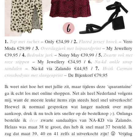
1.
2.
Top met ruches
– Only €34,99 /
Flared jersey broek
– Vero
3.
Moda €29,99 /
Overslagjurk met luipaardprint
– My Jewellery
4.
5.
€39,95 /
Bedrukte jurk
– Noisy May €39,99 /
Zwarte rok met
6.
roze stippen
– My Jewellery €34,95 /
Na-kd ankle strap
7.
sandalen
– Na-kd via Zalando €44,95 /
Hvisk Cayman
crossbodytas met slangenprint
– De Bijenkorf €79,95
Ik weet niet hoe het met jullie zit, maar tijdens deze ‘quarantaine’
ga ik echt los met online shoppen. Net als heel Nederland volgens
mij, want de meeste leuke items zijn steeds heel snel uitverkocht!
Hoewel ik normaal gesproken wat langer nadenk over mijn
aankoop, druk ik nu toch iets sneller op de bestelknop ;-). Onlangs
bestelde ik
deze
zwarte sandaaltjes van NA-KD via Zalando.
Helaas was maat 38 te groot, dus heb ik snel maat 37 besteld. Ik
zag dat maat 39, 40 en 41 zelfs al uitverkocht zijn! 😮 Vrijdag