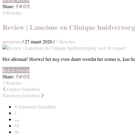
Share:
4 Reacties
Review | Lancôme en Clinique huidverzorg
annajirina
/
27 maart 2020
/
3 Reacties
Hoi allemaal! Hoewel het nog even duurt voordat het zomer is, kan het
Bekijk bericht
Share:
3 Reacties
Oudere berichten
Nieuwere berichten
Nieuwere berichten
1
…
45
46