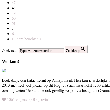
47
48
49
50
51
…
64
Oudere berichten
Zoek naar:
Zoekknop
Welkom!
Leuk dat je een kijkje neemt op Annajirina.nl. Hier kun je wekelijks 
2013 met heel veel plezier op dit blog, er staan maar liefst 1200 artik
over mij weten? Je kunt me ook gezellig volgen via Instagram (@annaj
1061 volgers op Bloglovin'