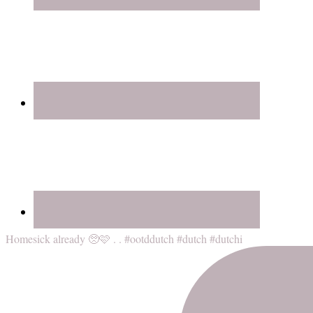
Homesick already 🥺🩷 . . #ootddutch #dutch #dutchi