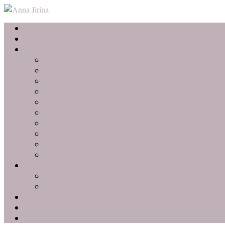
Home
Over mij
Categorieën
Advertorial
Beauty
Fashion
Lifestyle
Interieur
Food
Persoonlijk
Bloggen
Reizen
Ondernemen
Samenwerken
Adverteren
Mij inhuren als freelancer
Favorieten
Contact
Privacybeleid