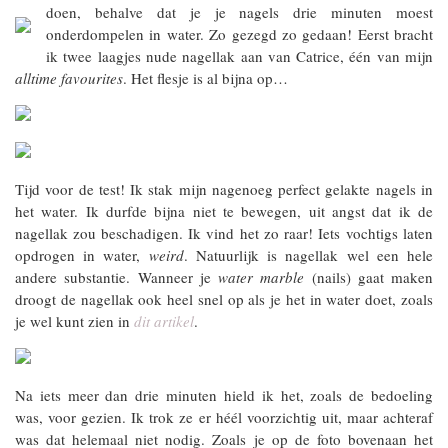
doen, behalve dat je je nagels drie minuten moest
onderdompelen in water. Zo gezegd zo gedaan! Eerst bracht
ik twee laagjes nude nagellak aan van Catrice, één van mijn
alltime favourites
. Het flesje is al bijna op…
Tijd voor de test! Ik stak mijn nagenoeg perfect gelakte nagels in
het water. Ik durfde bijna niet te bewegen, uit angst dat ik de
nagellak zou beschadigen. Ik vind het zo raar! Iets vochtigs laten
opdrogen in water,
weird
. Natuurlijk is nagellak wel een hele
andere substantie. Wanneer je
water marble
(nails) gaat maken
droogt de nagellak ook heel snel op als je het in water doet, zoals
je wel kunt zien in
dit artikel
.
Na iets meer dan drie minuten hield ik het, zoals de bedoeling
was, voor gezien. Ik trok ze er héél voorzichtig uit, maar achteraf
was dat helemaal niet nodig. Zoals je op de foto bovenaan het