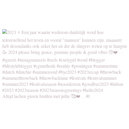
Altijd lachen gieren brullen met jullie 🥰❤️ . . #l