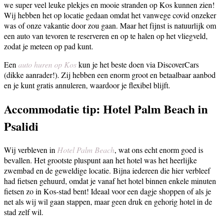
we super veel leuke plekjes en mooie stranden op Kos kunnen zien!
Wij hebben het op locatie gedaan omdat het vanwege covid onzeker
was of onze vakantie door zou gaan. Maar het fijnst is natuurlijk om
een auto van tevoren te reserveren en op te halen op het vliegveld,
zodat je meteen op pad kunt.
Een
auto huren op Kos
kun je het beste doen via DiscoverCars
(dikke aanrader!). Zij hebben een enorm groot en betaalbaar aanbod
en je kunt gratis annuleren, waardoor je flexibel blijft.
Accommodatie tip: Hotel Palm Beach in
Psalidi
Wij verbleven in
Hotel Palm Beach
, wat ons echt enorm goed is
bevallen. Het grootste pluspunt aan het hotel was het heerlijke
zwembad en de geweldige locatie. Bijna iedereen die hier verbleef
had fietsen gehuurd, omdat je vanaf het hotel binnen enkele minuten
fietsen zo in Kos-stad bent! Ideaal voor een dagje shoppen of als je
net als wij wil gaan stappen, maar geen druk en gehorig hotel in de
stad zelf wil.