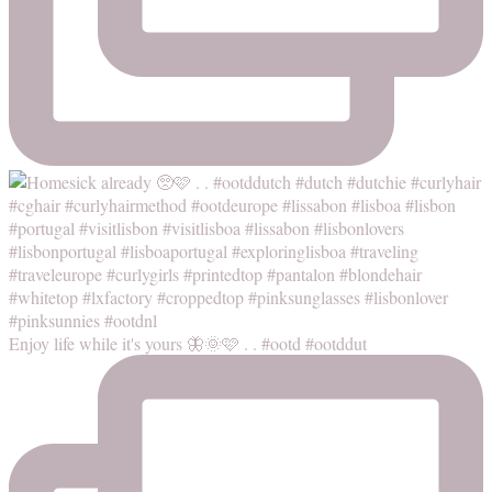
Enjoy life while it's yours 🦋🌞🩷 . . #ootd #ootddut