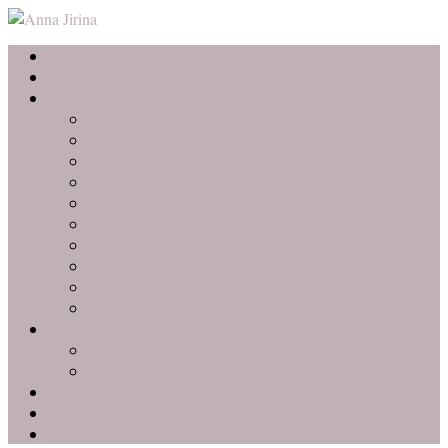
Home
Over mij
Categorieën
Advertorial
Beauty
Fashion
Lifestyle
Interieur
Food
Persoonlijk
Bloggen
Reizen
Ondernemen
Samenwerken
Adverteren
Mij inhuren als freelancer
Favorieten
Contact
Privacybeleid