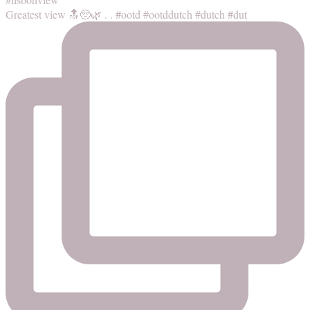
Greatest view 🔝🥺🌿 . . #ootd #ootddutch #dutch #dut