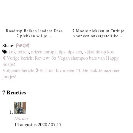
Roadtrip Balkan landen: Deze
7 Mooie plekken in Turkije
7 plekken wil je …
voor een onvergetelijke …
Share:
kos
,
reizen
,
reizen europa
,
tips
,
tips kos
,
vakantie op kos
Vorige bericht
Review: 3x Vegan shampoo bars van Happy
Soaps!
Volgende bericht
Fashion favorieten #4: De leukste nazomer
jurkjes!
7 Reacties
Darina
14 augustus 2020 / 07:17