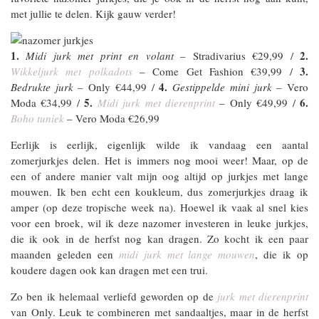
met jullie te delen. Kijk gauw verder!
1.
2.
Midi jurk met print en volant
– Stradivarius €29,99 /
3.
Wikkeljurk met polkadots
– Come Get Fashion €39,99 /
4.
Bedrukte jurk
– Only €44,99 /
Gestippelde mini jurk
– Vero
5.
6.
Moda €34,99 /
Midi jurk met dierenprint
– Only €49,99 /
Boho tuniek
– Vero Moda €26,99
Eerlijk is eerlijk, eigenlijk wilde ik vandaag een aantal
zomerjurkjes delen. Het is immers nog mooi weer! Maar, op de
een of andere manier valt mijn oog altijd op jurkjes met lange
mouwen. Ik ben echt een koukleum, dus zomerjurkjes draag ik
amper (op deze tropische week na). Hoewel ik vaak al snel kies
voor een broek, wil ik deze nazomer investeren in leuke jurkjes,
die ik ook in de herfst nog kan dragen. Zo kocht ik een paar
maanden geleden een
midi jurk met lange mouwen
, die ik op
koudere dagen ook kan dragen met een trui.
Zo ben ik helemaal verliefd geworden op de
jurk met dierenprint
van Only. Leuk te combineren met sandaaltjes, maar in de herfst