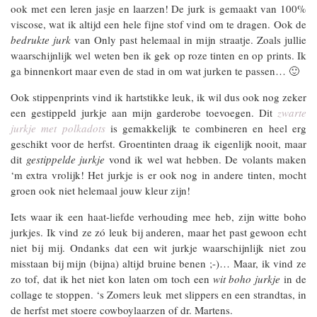
ook met een leren jasje en laarzen! De jurk is gemaakt van 100%
viscose, wat ik altijd een hele fijne stof vind om te dragen. Ook de
bedrukte jurk
van Only past helemaal in mijn straatje. Zoals jullie
waarschijnlijk wel weten ben ik gek op roze tinten en op prints. Ik
ga binnenkort maar even de stad in om wat jurken te passen… 🙂
Ook stippenprints vind ik hartstikke leuk, ik wil dus ook nog zeker
een gestippeld jurkje aan mijn garderobe toevoegen. Dit
zwarte
jurkje met polkadots
is gemakkelijk te combineren en heel erg
geschikt voor de herfst. Groentinten draag ik eigenlijk nooit, maar
dit
gestippelde jurkje
vond ik wel wat hebben. De volants maken
‘m extra vrolijk! Het jurkje is er ook nog in andere tinten, mocht
groen ook niet helemaal jouw kleur zijn!
Iets waar ik een haat-liefde verhouding mee heb, zijn witte boho
jurkjes. Ik vind ze zó leuk bij anderen, maar het past gewoon echt
niet bij mij. Ondanks dat een wit jurkje waarschijnlijk niet zou
misstaan bij mijn (bijna) altijd bruine benen ;-)… Maar, ik vind ze
zo tof, dat ik het niet kon laten om toch een
wit boho jurkje
in de
collage te stoppen. ‘s Zomers leuk met slippers en een strandtas, in
de herfst met stoere cowboylaarzen of dr. Martens.