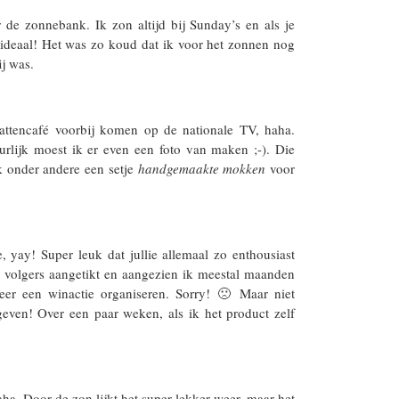
de zonnebank. Ik zon altijd bij Sunday’s en als je
 ideaal! Het was zo koud dat ik voor het zonnen nog
j was.
ttencafé voorbij komen op de nationale TV, haha.
rlijk moest ik er even een foto van maken ;-). Die
k onder andere een setje
handgemaakte mokken
voor
, yay! Super leuk dat jullie allemaal zo enthousiast
 volgers aangetikt en aangezien ik meestal maanden
eer een winactie organiseren. Sorry! 🙁 Maar niet
en! Over een paar weken, als ik het product zelf
ha. Door de zon lijkt het super lekker weer, maar het