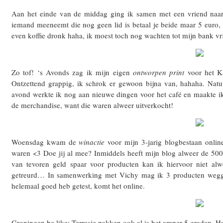
Aan het einde van de middag ging ik samen met een vriend naar 
iemand meeneemt die nog geen lid is betaal je beide maar 5 euro,
even koffie dronk haha, ik moest toch nog wachten tot mijn bank vri
Zo tof! ‘s Avonds zag ik mijn eigen
ontworpen print
voor het Ka
Ontzettend grappig, ik schrok er gewoon bijna van, hahaha. Natuu
avond werkte ik nog aan nieuwe dingen voor het café en maakte i
de merchandise, want die waren alweer uitverkocht!
Woensdag kwam de
winactie
voor mijn 3-jarig blogbestaan online
waren <3 Doe jij al mee? Inmiddels heeft mijn blog alweer de 500
van tevoren geld spaar voor producten kan ik hiervoor niet alw
getreurd… In samenwerking met Vichy mag ik 3 producten weggev
helemaal goed heb getest, komt het online.
Groningen be like: Terrasje pakken ook al is het amper 5 graden. Ha