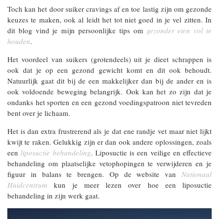
Toch kan het door suiker cravings af en toe lastig zijn om gezonde
keuzes te maken, ook al leidt het tot niet goed in je vel zitten. In
dit blog vind je mijn persoonlijke tips om
gezonder eten vol te
houden
.
Het voordeel van suikers (grotendeels) uit je dieet schrappen is
ook dat je op een gezond gewicht komt en dit ook behoudt.
Natuurlijk gaat dit bij de een makkelijker dan bij de ander en is
ook voldoende beweging belangrijk. Ook kan het zo zijn dat je
ondanks het sporten en een gezond voedingspatroon niet tevreden
bent over je lichaam.
Het is dan extra frustrerend als je dat ene randje vet maar niet lijkt
kwijt te raken. Gelukkig zijn er dan ook andere oplossingen, zoals
een
liposuctie behandeling
. Liposuctie is een veilige en effectieve
behandeling om plaatselijke vetophopingen te verwijderen en je
figuur in balans te brengen. Op de website van
Nationaal
Huidcentrum
kun je meer lezen over hoe een liposuctie
behandeling in zijn werk gaat.