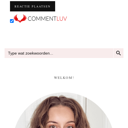
ZOEKKN
Zoek
naar:
WELKOM!