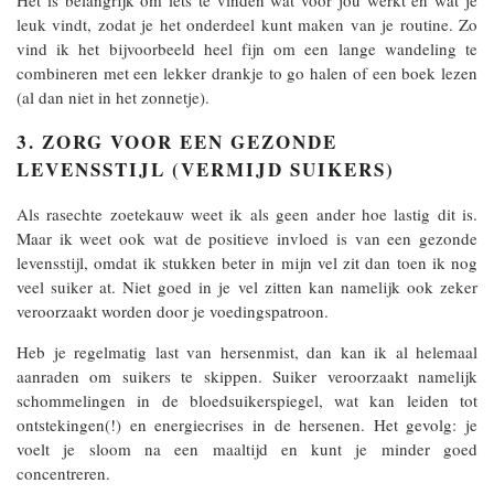
Het is belangrijk om iets te vinden wat voor jou werkt en wat je
leuk vindt, zodat je het onderdeel kunt maken van je routine. Zo
vind ik het bijvoorbeeld heel fijn om een lange wandeling te
combineren met een lekker drankje to go halen of een boek lezen
(al dan niet in het zonnetje).
3. ZORG VOOR EEN GEZONDE
LEVENSSTIJL (VERMIJD SUIKERS)
Als rasechte zoetekauw weet ik als geen ander hoe lastig dit is.
Maar ik weet ook wat de positieve invloed is van een gezonde
levensstijl, omdat ik stukken beter in mijn vel zit dan toen ik nog
veel suiker at. Niet goed in je vel zitten kan namelijk ook zeker
veroorzaakt worden door je voedingspatroon.
Heb je regelmatig last van hersenmist, dan kan ik al helemaal
aanraden om suikers te skippen. Suiker veroorzaakt namelijk
schommelingen in de bloedsuikerspiegel, wat kan leiden tot
ontstekingen(!) en energiecrises in de hersenen. Het gevolg: je
voelt je sloom na een maaltijd en kunt je minder goed
concentreren.