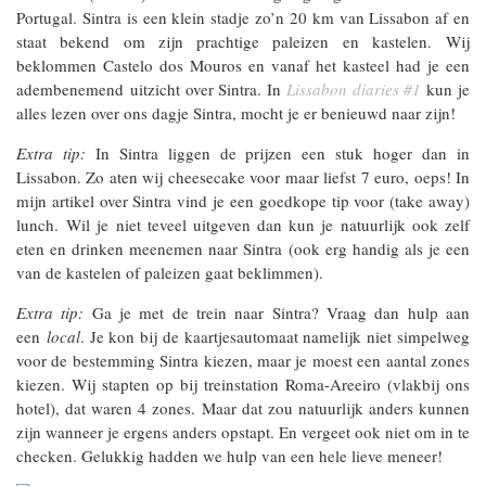
Portugal. Sintra is een klein stadje zo’n 20 km van Lissabon af en
staat bekend om zijn prachtige paleizen en kastelen. Wij
beklommen Castelo dos Mouros en vanaf het kasteel had je een
adembenemend uitzicht over Sintra. In
Lissabon diaries #1
kun je
alles lezen over ons dagje Sintra, mocht je er benieuwd naar zijn!
Extra tip:
In Sintra liggen de prijzen een stuk hoger dan in
Lissabon. Zo aten wij cheesecake voor maar liefst 7 euro, oeps! In
mijn artikel over Sintra vind je een goedkope tip voor (take away)
lunch. Wil je niet teveel uitgeven dan kun je natuurlijk ook zelf
eten en drinken meenemen naar Sintra (ook erg handig als je een
van de kastelen of paleizen gaat beklimmen).
Extra tip:
Ga je met de trein naar Sintra? Vraag dan hulp aan
een
local
. Je kon bij de kaartjesautomaat namelijk niet simpelweg
voor de bestemming Sintra kiezen, maar je moest een aantal zones
kiezen. Wij stapten op bij treinstation Roma-Areeiro (vlakbij ons
hotel), dat waren 4 zones. Maar dat zou natuurlijk anders kunnen
zijn wanneer je ergens anders opstapt. En vergeet ook niet om in te
checken. Gelukkig hadden we hulp van een hele lieve meneer!