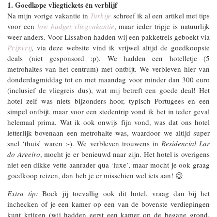
1. Goedkope vliegtickets én verblijf
Na mijn vorige vakantie in
Turkije
schreef ik al een artikel met tips
voor een
low budget vliegvakantie
, maar ieder tripje is natuurlijk
weer anders. Voor Lissabon hadden wij een pakketreis geboekt via
Prijsvrij
, via deze website vind ik vrijwel altijd de goedkoopste
deals (niet gesponsord :p). We hadden een hotelletje (5
metrohaltes van het centrum) met ontbijt. We verbleven hier van
donderdagmiddag tot en met maandag voor minder dan 300 euro
(inclusief de vliegreis dus), wat mij betreft een goede deal! Het
hotel zelf was niets bijzonders hoor, typisch Portugees en een
simpel ontbijt, maar voor een stedentrip vond ik het in ieder geval
helemaal prima. Wat ik ook onwijs fijn vond, was dat ons hotel
letterlijk bovenaan een metrohalte was, waardoor we altijd super
snel ‘thuis’ waren :-). We verbleven trouwens in
Residencial Lar
do Areeiro
, mocht je er benieuwd naar zijn. Het hotel is overigens
niet een dikke vette aanrader qua ‘luxe’, maar mocht je ook graag
goedkoop reizen, dan heb je er misschien wel iets aan! 😉
Extra tip:
Boek jij toevallig ook dit hotel, vraag dan bij het
inchecken of je een kamer op een van de bovenste verdiepingen
kunt krijgen (wij hadden eerst een kamer op de begane grond,