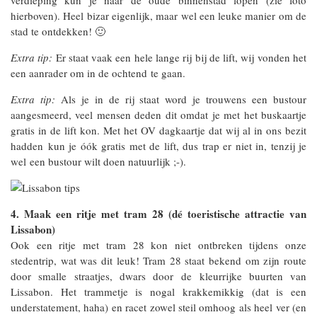
verdieping kun je naar de oude binnenstad lopen (zie foto
hierboven). Heel bizar eigenlijk, maar wel een leuke manier om de
stad te ontdekken! 🙂
Extra tip:
Er staat vaak een hele lange rij bij de lift, wij vonden het
een aanrader om in de ochtend te gaan.
Extra tip:
Als je in de rij staat word je trouwens een bustour
aangesmeerd, veel mensen deden dit omdat je met het buskaartje
gratis in de lift kon. Met het OV dagkaartje dat wij al in ons bezit
hadden kun je óók gratis met de lift, dus trap er niet in, tenzij je
wel een bustour wilt doen natuurlijk ;-).
4. Maak een ritje met tram 28 (dé toeristische attractie van
Lissabon)
Ook een ritje met tram 28 kon niet ontbreken tijdens onze
stedentrip, wat was dit leuk! Tram 28 staat bekend om zijn route
door smalle straatjes, dwars door de kleurrijke buurten van
Lissabon. Het trammetje is nogal krakkemikkig (dat is een
understatement, haha) en racet zowel steil omhoog als heel ver (en