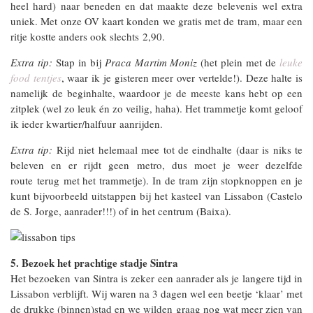
heel hard) naar beneden en dat maakte deze belevenis wel extra
uniek. Met onze OV kaart konden we gratis met de tram, maar een
ritje kostte anders ook slechts 2,90.
Extra tip:
Stap in bij
Praca Martim Moniz
(het plein met de
leuke
food tentjes
, waar ik je gisteren meer over vertelde!). Deze halte is
namelijk de beginhalte, waardoor je de meeste kans hebt op een
zitplek (wel zo leuk én zo veilig, haha). Het trammetje komt geloof
ik ieder kwartier/halfuur aanrijden.
Extra tip:
Rijd niet helemaal mee tot de eindhalte (daar is niks te
beleven en er rijdt geen metro, dus moet je weer dezelfde
route terug met het trammetje). In de tram zijn stopknoppen en je
kunt bijvoorbeeld uitstappen bij het kasteel van Lissabon (Castelo
de S. Jorge, aanrader!!!) of in het centrum (Baixa).
5. Bezoek het prachtige stadje Sintra
Het bezoeken van Sintra is zeker een aanrader als je langere tijd in
Lissabon verblijft. Wij waren na 3 dagen wel een beetje ‘klaar’ met
de drukke (binnen)stad en we wilden graag nog wat meer zien van