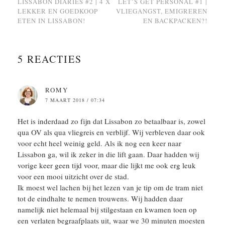
LISSABON DIARIES #2 | 4 X
LET’S GET PERSONAL #1 |
LEKKER EN GOEDKOOP
VLIEGANGST, EMIGREREN
ETEN IN LISSABON!
EN BACKPACKEN?!
5 REACTIES
ROMY
7 MAART 2018 / 07:34
Het is inderdaad zo fijn dat Lissabon zo betaalbaar is, zowel
qua OV als qua vliegreis en verblijf. Wij verbleven daar ook
voor echt heel weinig geld. Als ik nog een keer naar
Lissabon ga, wil ik zeker in die lift gaan. Daar hadden wij
vorige keer geen tijd voor, maar die lijkt me ook erg leuk
voor een mooi uitzicht over de stad.
Ik moest wel lachen bij het lezen van je tip om de tram niet
tot de eindhalte te nemen trouwens. Wij hadden daar
namelijk niet helemaal bij stilgestaan en kwamen toen op
een verlaten begraafplaats uit, waar we 30 minuten moesten