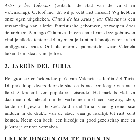
Artes y las Cièncias
(vertaald: de stad van de kunst en
wetenschap). Geloof me, dit wil je echt niet missen! Wij hebben
onze ogen uitgekeken.
Ciutad de las Artes y las Cièncias
is een
verzameling van allerlei futuristische gebouwen, ontworpen door
de architect Santiago Calatrava. In een aantal van deze gebouwen
vind je allerlei tentoonstellingen en je kunt ook bootje varen in het
omliggende water. Ook de enorme palmentuin, waar Valencia
bekend om staat, vind je hier.
3. JARDÍN DEL TURIA
Het grootste en bekendste park van Valencia is Jardín del Turia.
Dit park loopt dwars door de stad en is met een lengte van maar
liefst 9 km ook een populaire fietsroute! Het park is vlak en
daarmee ook ideaal om te verkennen met een segway, step,
tandem of gewoon te voet. Jardín del Turia is een groene oase
midden in de drukte van de stad, waar je heerlijk tot rust kunt
komen. Neem een boek, een kleedje en goed gezelschap mee en
je kunt je er uren vermaken!
LEUKE DINGEN OM TE DOEN IN