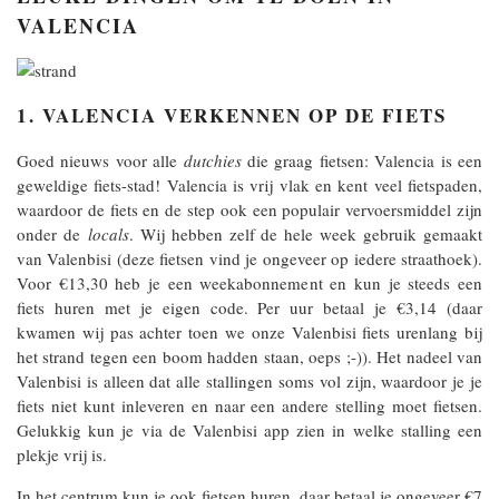
VALENCIA
1. VALENCIA VERKENNEN OP DE FIETS
Goed nieuws voor alle
dutchies
die graag fietsen: Valencia is een
geweldige fiets-stad! Valencia is vrij vlak en kent veel fietspaden,
waardoor de fiets en de step ook een populair vervoersmiddel zijn
onder de
locals
. Wij hebben zelf de hele week gebruik gemaakt
van Valenbisi (deze fietsen vind je ongeveer op iedere straathoek).
Voor €13,30 heb je een weekabonnement en kun je steeds een
fiets huren met je eigen code. Per uur betaal je €3,14 (daar
kwamen wij pas achter toen we onze Valenbisi fiets urenlang bij
het strand tegen een boom hadden staan, oeps ;-)). Het nadeel van
Valenbisi is alleen dat alle stallingen soms vol zijn, waardoor je je
fiets niet kunt inleveren en naar een andere stelling moet fietsen.
Gelukkig kun je via de Valenbisi app zien in welke stalling een
plekje vrij is.
In het centrum kun je ook fietsen huren, daar betaal je ongeveer €7