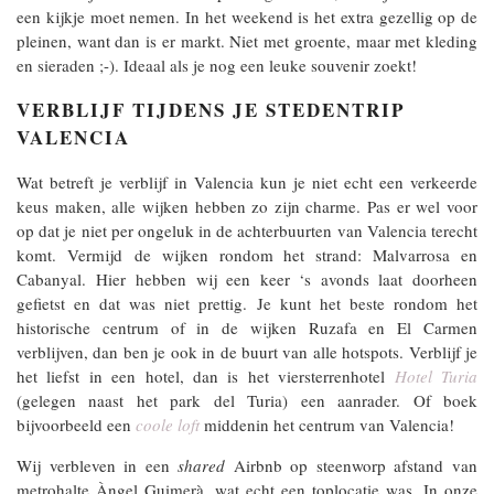
een kijkje moet nemen. In het weekend is het extra gezellig op de
pleinen, want dan is er markt. Niet met groente, maar met kleding
en sieraden ;-). Ideaal als je nog een leuke souvenir zoekt!
VERBLIJF TIJDENS JE STEDENTRIP
VALENCIA
Wat betreft je verblijf in Valencia kun je niet echt een verkeerde
keus maken, alle wijken hebben zo zijn charme. Pas er wel voor
op dat je niet per ongeluk in de achterbuurten van Valencia terecht
komt. Vermijd de wijken rondom het strand: Malvarrosa en
Cabanyal. Hier hebben wij een keer ‘s avonds laat doorheen
gefietst en dat was niet prettig. Je kunt het beste rondom het
historische centrum of in de wijken Ruzafa en El Carmen
verblijven, dan ben je ook in de buurt van alle hotspots. Verblijf je
het liefst in een hotel, dan is het viersterrenhotel
Hotel Turia
(gelegen naast het park del Turia) een aanrader. Of boek
bijvoorbeeld een
coole loft
middenin het centrum van Valencia!
Wij verbleven in een
shared
Airbnb op steenworp afstand van
metrohalte Àngel Guimerà, wat echt een toplocatie was. In onze