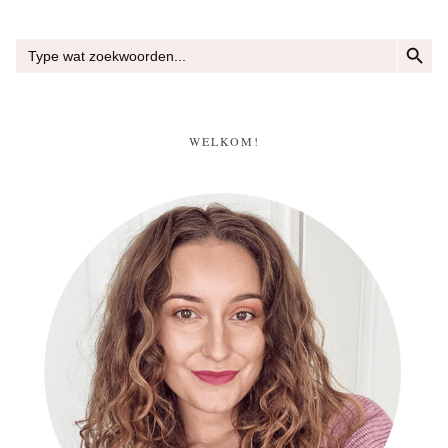
ZOEKKN
Zoek
naar:
WELKOM!