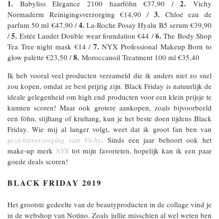
1.
2.
Babyliss Elegance 2100 haarföhn €37,90 /
Vichy
3.
Normaderm Reinigingsverzorging €14,90 /
Chloé eau de
4.
parfum 50 ml €47,90 /
La-Roche Posay Hyalu B5 serum €39,90
5.
6.
/
Estée Lauder Double wear foundation €44 /
The Body Shop
7.
Tea Tree night mask €14 /
NYX Professional Makeup Born to
8.
glow palette €23,50 /
Moroccanoil Treatment 100 ml €35,40
Ik heb vooral veel producten verzameld die ik anders niet zo snel
zou kopen, omdat ze best prijzig zijn. Black Friday is natuurlijk de
ideale gelegenheid om high end producten voor een klein prijsje te
kunnen scoren! Maar ook grotere aankopen, zoals bijvoorbeeld
een föhn, stijltang of krultang, kun je het beste doen tijdens Black
Friday. Wie mij al langer volgt, weet dat ik groot fan ben van
gezichtsverzorging van Vichy
. Sinds een jaar behoort ook het
make-up merk
NYX
tot mijn favorieten, hopelijk kan ik een paar
goede deals scoren!
BLACK FRIDAY 2019
Het grootste gedeelte van de beautyproducten in de collage vind je
in de webshop van Notino. Zoals jullie misschien al wel weten ben