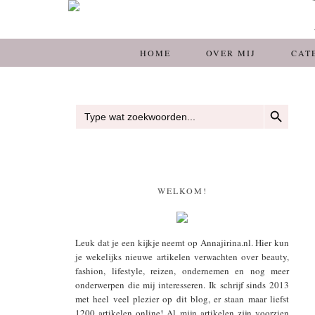
HOME
OVER MIJ
CAT
ZOEKKNOP
Zoek
naar:
WELKOM!
Leuk dat je een kijkje neemt op Annajirina.nl. Hier kun
je wekelijks nieuwe artikelen verwachten over beauty,
fashion, lifestyle, reizen, ondernemen en nog meer
onderwerpen die mij interesseren. Ik schrijf sinds 2013
met heel veel plezier op dit blog, er staan maar liefst
1200 artikelen online! Al mijn artikelen zijn voorzien