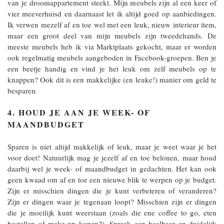
van je droomappartement steekt. Mijn meubels zijn al een keer of
vier meeverhuisd en daarnaast let ik altijd goed op aanbiedingen.
Ik verwen mezelf af en toe wel met een leuk, nieuw interieur item,
maar een groot deel van mijn meubels zijn tweedehands. De
meeste meubels heb ik via Marktplaats gekocht, maar er worden
ook regelmatig meubels aangeboden in Facebook-groepen. Ben je
een beetje handig en vind je het leuk om zelf meubels op te
knappen? Ook dit is een makkelijke (en leuke!) manier om geld te
besparen.
4. HOUD JE AAN JE WEEK- OF
MAANDBUDGET
Sparen is niet altijd makkelijk of leuk, maar je weet waar je het
voor doet! Natuurlijk mag je jezelf af en toe belonen, maar houd
daarbij wel je week- of maandbudget in gedachten. Het kan ook
geen kwaad om af en toe een nieuwe blik te werpen op je budget.
Zijn er misschien dingen die je kunt verbeteren of veranderen?
Zijn er dingen waar je tegenaan loopt? Misschien zijn er dingen
die je moeilijk kunt weerstaan (zoals die ene coffee to go, eten
bestellen of make-up kopen?). Spreek een haalbaar en duidelijk