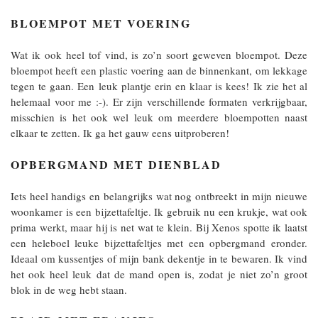
BLOEMPOT MET VOERING
Wat ik ook heel tof vind, is zo’n soort geweven bloempot. Deze
bloempot heeft een plastic voering aan de binnenkant, om lekkage
tegen te gaan. Een leuk plantje erin en klaar is kees! Ik zie het al
helemaal voor me :-). Er zijn verschillende formaten verkrijgbaar,
misschien is het ook wel leuk om meerdere bloempotten naast
elkaar te zetten. Ik ga het gauw eens uitproberen!
OPBERGMAND MET DIENBLAD
Iets heel handigs en belangrijks wat nog ontbreekt in mijn nieuwe
woonkamer is een bijzettafeltje. Ik gebruik nu een krukje, wat ook
prima werkt, maar hij is net wat te klein. Bij Xenos spotte ik laatst
een heleboel leuke bijzettafeltjes met een opbergmand eronder.
Ideaal om kussentjes of mijn bank dekentje in te bewaren. Ik vind
het ook heel leuk dat de mand open is, zodat je niet zo’n groot
blok in de weg hebt staan.