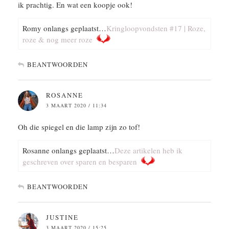
ik prachtig. En wat een koopje ook!
Romy onlangs geplaatst…
Kringloopvondsten #17 | Roze,
roze & nog meer roze
BEANTWOORDEN
ROSANNE
3 MAART 2020 / 11:34
Oh die spiegel en die lamp zijn zo tof!
Rosanne onlangs geplaatst…
Deze artikelen heb ik
geschreven over sparen en besparen
BEANTWOORDEN
JUSTINE
3 MAART 2020 / 15:25