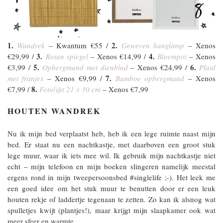
1.
2.
Wandrek
– Kwantum €55 /
Geweven hanglamp
– Xenos
3.
4.
€29,99 /
Rotan spiegel
– Xenos €14,99 /
Bloempot
– Xenos
5.
6.
€3,99 /
Opbergmand met dienblad
– Xenos €24,99 /
Plaid
7.
met franjes
– Xenos €9,99 /
Bamboe opbergmand
– Xenos
8.
€7,99 /
Fotolijst 21 x 30 cm
– Xenos €7,99
HOUTEN WANDREK
Nu ik mijn bed verplaatst heb, heb ik een lege ruimte naast mijn
bed. Er staat nu een nachtkastje, met daarboven een groot stuk
lege muur, waar ik iets mee wil. Ik gebruik mijn nachtkastje niet
echt – mijn telefoon en mijn boeken slingeren namelijk meestal
ergens rond in mijn tweepersoonsbed #singlelife ;-). Het leek me
een goed idee om het stuk muur te benutten door er een leuk
houten rekje of laddertje tegenaan te zetten. Zo kan ik alsnog wat
spulletjes kwijt (plantjes!), maar krijgt mijn slaapkamer ook wat
meer sfeer en warmte.