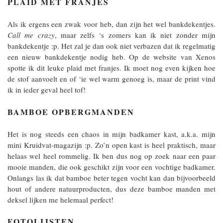
PLAID MET FRANJES
Als ik ergens een zwak voor heb, dan zijn het wel bankdekentjes.
Call me crazy
, maar zelfs ‘s zomers kan ik niet zonder mijn
bankdekentje :p. Het zal je dan ook niet verbazen dat ik regelmatig
een nieuw bankdekentje nodig heb. Op de website van Xenos
spotte ik dit leuke plaid met franjes. Ik moet nog even kijken hoe
de stof aanvoelt en of ‘ie wel warm genoeg is, maar de print vind
ik in ieder geval heel tof!
BAMBOE OPBERGMANDEN
Het is nog steeds een chaos in mijn badkamer kast, a.k.a. mijn
mini Kruidvat-magazijn :p. Zo’n open kast is heel praktisch, maar
helaas wel heel rommelig. Ik ben dus nog op zoek naar een paar
mooie manden, die ook geschikt zijn voor een vochtige badkamer.
Onlangs las ik dat bamboe beter tegen vocht kan dan bijvoorbeeld
hout of andere natuurproducten, dus deze bamboe manden met
deksel lijken me helemaal perfect!
FOTOLIJSTEN