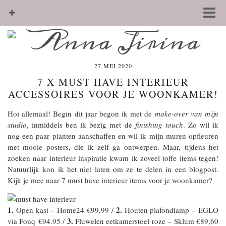
27 MEI 2020
7 X MUST HAVE INTERIEUR
ACCESSOIRES VOOR JE WOONKAMER!
Hoi allemaal! Begin dit jaar begon ik met de
make-over van mijn
studio
, inmiddels ben ik bezig met de
finishing touch
. Zo wil ik
nog een paar planten aanschaffen en wil ik mijn muren opfleuren
met mooie posters, die ik zelf ga ontwerpen. Maar, tijdens het
zoeken naar interieur inspiratie kwam ik zoveel toffe items tegen!
Natuurlijk kon ik het niet laten om ze te delen in een blogpost.
Kijk je mee naar 7 must have interieur items voor je woonkamer?
1.
2.
Open kast – Home24 €99,99 /
Houten plafondlamp – EGLO
3.
via Fonq €94.95 /
Fluwelen eetkamerstoel roze – Sklum €89,60