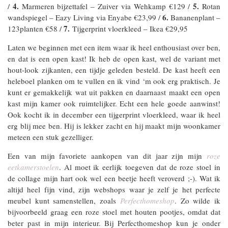
4.
5.
/
Marmeren bijzettafel – Zuiver via Wehkamp €129 /
Rotan
6.
wandspiegel – Eazy Living via Enyabe €23,99 /
Bananenplant –
7.
123planten €58 /
Tijgerprint vloerkleed – Ikea €29,95
Laten we beginnen met een item waar ik heel enthousiast over ben,
en dat is een open kast! Ik heb de open kast, wel de variant met
hout-look zijkanten, een tijdje geleden besteld. De kast heeft een
heleboel planken om te vullen en ik vind ‘m ook erg praktisch. Je
kunt er gemakkelijk wat uit pakken en daarnaast maakt een open
kast mijn kamer ook ruimtelijker. Echt een hele goede aanwinst!
Ook kocht ik in december een tijgerprint vloerkleed, waar ik heel
erg blij mee ben. Hij is lekker zacht en hij maakt mijn woonkamer
meteen een stuk gezelliger.
Een van mijn favoriete aankopen van dit jaar zijn mijn
roze
eetkamerstoelen
. Al moet ik eerlijk toegeven dat de roze stoel in
de collage mijn hart ook wel een beetje heeft veroverd ;-). Wat ik
altijd heel fijn vind, zijn webshops waar je zelf je het perfecte
meubel kunt samenstellen, zoals
Perfecthomeshop
. Zo wilde ik
bijvoorbeeld graag een roze stoel met houten pootjes, omdat dat
beter past in mijn interieur. Bij Perfecthomeshop kun je onder