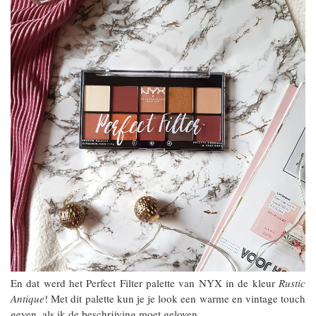
En dat werd het Perfect Filter palette van NYX in de kleur
Rustic
Antique
! Met dit palette kun je je look een warme en vintage touch
geven, als ik de beschrijving moet geloven.