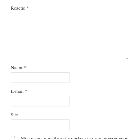
Reactie
*
Naam
*
E-mail
*
Site
Mijn naam, e-mail en site opslaan in deze browser voor