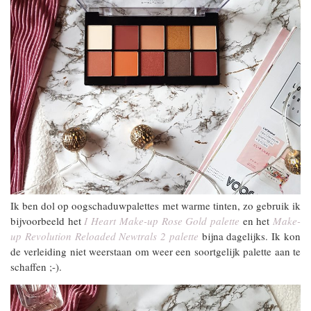
Ik ben dol op oogschaduwpalettes met warme tinten, zo gebruik ik
bijvoorbeeld het
I Heart Make-up Rose Gold palette
en het
Make-
up Revolution Reloaded Newtrals 2 palette
bijna dagelijks. Ik kon
de verleiding niet weerstaan om weer een soortgelijk palette aan te
schaffen ;-).