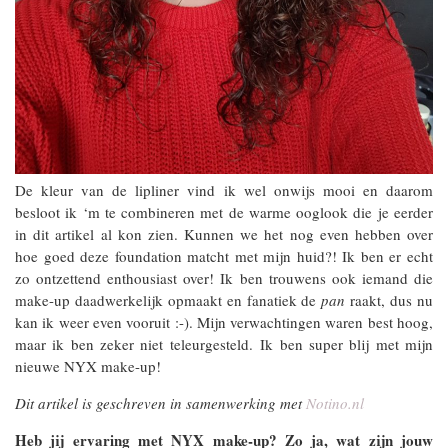
De kleur van de lipliner vind ik wel onwijs mooi en daarom
besloot ik ‘m te combineren met de warme ooglook die je eerder
in dit artikel al kon zien. Kunnen we het nog even hebben over
hoe goed deze foundation matcht met mijn huid?! Ik ben er echt
zo ontzettend enthousiast over! Ik ben trouwens ook iemand die
make-up daadwerkelijk opmaakt en fanatiek de
pan
raakt, dus nu
kan ik weer even vooruit :-). Mijn verwachtingen waren best hoog,
maar ik ben zeker niet teleurgesteld. Ik ben super blij met mijn
nieuwe NYX make-up!
Dit artikel is geschreven in samenwerking met
Notino.nl
Heb jij ervaring met NYX make-up? Zo ja, wat zijn jouw