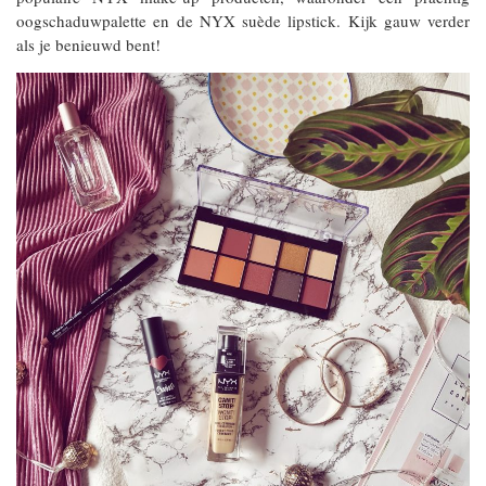
oogschaduwpalette en de NYX suède lipstick. Kijk gauw verder
als je benieuwd bent!