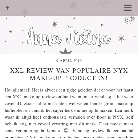
9 APRIL 2019
XXL REVIEW VAN POPULAIRE NYX
MAKE-UP PRODUCTEN!
Hoi allemaal! Het is alweer een tijdje geleden dat er voor het laatst
een XXL make-up review online kwam, maar vandaag is het weer
zover :D. Zoals jullie misschien wel weten ben ik groot make-up
liefhebber en vind ik het super leuk om me op te maken. Een merk
waar ik altijd heel enthousiaste verhalen over hoor is NYX, zelf
heb ik nog niet zoveel ervaring met dit merk. Daar moest maar
eens verandering in komen! 😉 Vandaag review ik een aantal
populaire NYX make-up producten, waaronder een prachtig