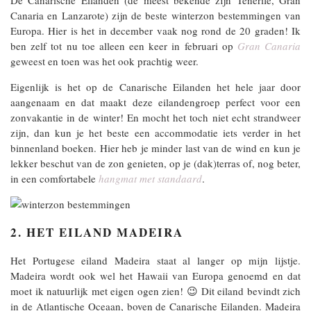
De Canarische Eilanden (de meest bekende zijn Tenerife, Gran
Canaria en Lanzarote) zijn de beste winterzon bestemmingen van
Europa. Hier is het in december vaak nog rond de 20 graden! Ik
ben zelf tot nu toe alleen een keer in februari op
Gran Canaria
geweest en toen was het ook prachtig weer.
Eigenlijk is het op de Canarische Eilanden het hele jaar door
aangenaam en dat maakt deze eilandengroep perfect voor een
zonvakantie in de winter! En mocht het toch niet echt strandweer
zijn, dan kun je het beste een accommodatie iets verder in het
binnenland boeken. Hier heb je minder last van de wind en kun je
lekker beschut van de zon genieten, op je (dak)terras of, nog beter,
in een comfortabele
hangmat met standaard
.
2. HET EILAND MADEIRA
Het Portugese eiland Madeira staat al langer op mijn lijstje.
Madeira wordt ook wel het Hawaii van Europa genoemd en dat
moet ik natuurlijk met eigen ogen zien! 😉 Dit eiland bevindt zich
in de Atlantische Oceaan, boven de Canarische Eilanden. Madeira