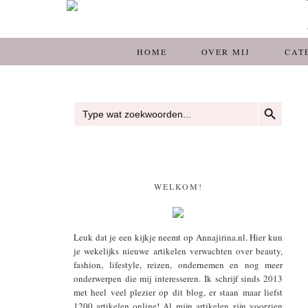
HOME
OVER MIJ
CAT
ZOEKKNOP
Zoek
naar:
WELKOM!
Leuk dat je een kijkje neemt op Annajirina.nl. Hier kun
je wekelijks nieuwe artikelen verwachten over beauty,
fashion, lifestyle, reizen, ondernemen en nog meer
onderwerpen die mij interesseren. Ik schrijf sinds 2013
met heel veel plezier op dit blog, er staan maar liefst
1200 artikelen online! Al mijn artikelen zijn voorzien