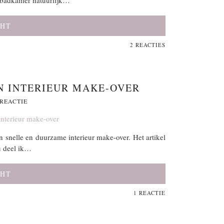
e badkamer natuurlijk…
CHT
2 REACTIES
N INTERIEUR MAKE-OVER
 REACTIE
n snelle en duurzame interieur make-over. Het artikel
u deel ik…
CHT
1 REACTIE