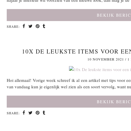
najaar je interieur wil voorzien van een nieuwe look, dan mag je d
BEKIJK BERI
SHARE:
10X DE LEUKSTE ITEMS VOOR EE
10 NOVEMBER 2021
/
1
Hoi allemaal! Vorige week schreef ik al een artikel met tips voor ee
van vandaag kun je eigenlijk wel zien als een soort vervolg, want n
BEKIJK BERI
SHARE: