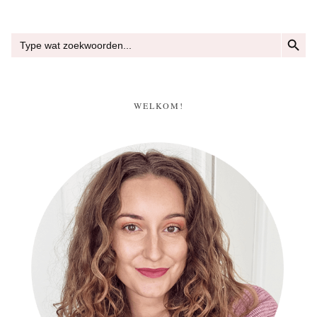
ZOEKKN
Zoek
naar:
WELKOM!