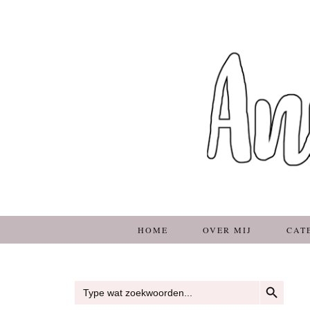
HOME
OVER MIJ
CAT
ZOEKKNOP
Zoek
naar: