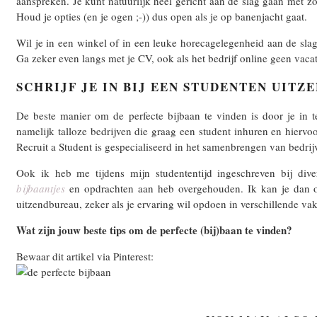
aanspreken. Je kunt natuurlijk heel gericht aan de slag gaan met z
Houd je opties (en je ogen ;-)) dus open als je op banenjacht gaat.
Wil je in een winkel of in een leuke horecagelegenheid aan de slag, 
Ga zeker even langs met je CV, ook als het bedrijf online geen vacat
SCHRIJF JE IN BIJ EEN STUDENTEN UIT
De beste manier om de perfecte bijbaan te vinden is door je in te
namelijk talloze bedrijven die graag een student inhuren en hierv
Recruit a Student is gespecialiseerd in het samenbrengen van bedrij
Ook ik heb me tijdens mijn studententijd ingeschreven bij dive
bijbaantjes
en opdrachten aan heb overgehouden. Ik kan je dan oo
uitzendbureau, zeker als je ervaring wil opdoen in verschillende va
Wat zijn jouw beste tips om de perfecte (bij)baan te vinden?
Bewaar dit artikel via Pinterest: