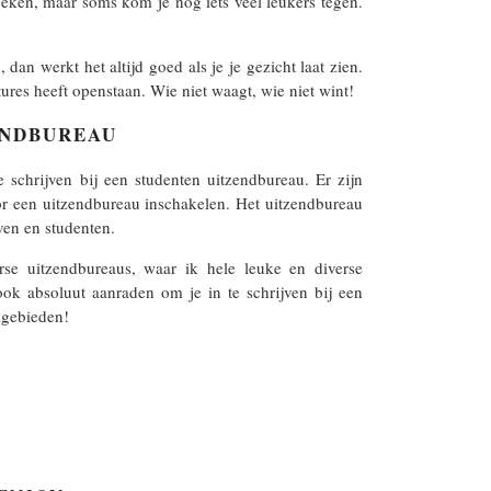
oeken, maar soms kom je nog iets veel leukers tegen.
dan werkt het altijd goed als je je gezicht laat zien.
ures heeft openstaan. Wie niet waagt, wie niet wint!
ZENDBUREAU
 schrijven bij een studenten uitzendbureau. Er zijn
oor een uitzendbureau inschakelen. Het uitzendbureau
ven en studenten.
rse uitzendbureaus, waar ik hele leuke en diverse
k absoluut aanraden om je in te schrijven bij een
kgebieden!