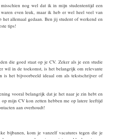
t misschien nog wel dat ik in mijn studententijd een
es waren even leuk, maar ik heb er wel heel veel van
b het allemaal gedaan. Ben jij student of werkend en
ste tips!
T
nden die goed staat op je CV. Zeker als je een studie
er wil in de toekomst, is het belangrijk om relevante
is het bijvoorbeeld ideaal om als tekstschrijver of
ening vooral belangrijk dat je het naar je zin hebt en
ts op mijn CV kon zetten hebben me op latere leeftijd
ontacten aan overhoudt!
uke bijbanen, kom je vanzelf vacatures tegen die je