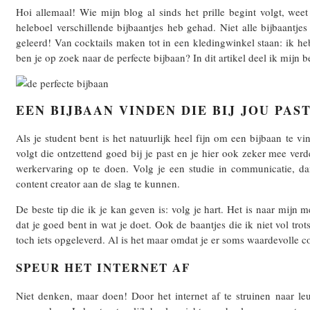
Hoi allemaal! Wie mijn blog al sinds het prille begint volgt, wee
heleboel verschillende bijbaantjes heb gehad. Niet alle bijbaantj
geleerd! Van cocktails maken tot in een kledingwinkel staan: ik he
ben je op zoek naar de perfecte bijbaan? In dit artikel deel ik mijn be
EEN BIJBAAN VINDEN DIE BIJ JOU PAS
Als je student bent is het natuurlijk heel fijn om een bijbaan te vi
volgt die ontzettend goed bij je past en je hier ook zeker mee verd
werkervaring op te doen. Volg je een studie in communicatie, dan 
content creator aan de slag te kunnen.
De beste tip die ik je kan geven is: volg je hart. Het is naar mijn m
dat je goed bent in wat je doet. Ook de baantjes die ik niet vol tro
toch iets opgeleverd. Al is het maar omdat je er soms waardevolle c
SPEUR HET INTERNET AF
Niet denken, maar doen! Door het internet af te struinen naar le