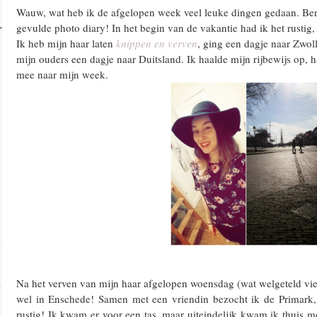
Wauw, wat heb ik de afgelopen week veel leuke dingen gedaan. Ber
gevulde photo diary! In het begin van de vakantie had ik het rustig
Ik heb mijn haar laten
knippen en verven
, ging een dagje naar Zwol
mijn ouders een dagje naar Duitsland. Ik haalde mijn rijbewijs op, h
mee naar mijn week.
Na het verven van mijn haar afgelopen woensdag (wat welgeteld vie
wel in Enschede! Samen met een vriendin bezocht ik de Primark, h
rustig! Ik kwam er voor een tas, maar uiteindelijk kwam ik thuis 