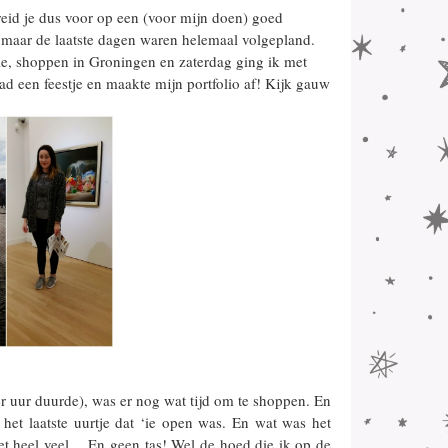
eid je dus voor op een (voor mijn doen) goed
, maar de laatste dagen waren helemaal volgepland.
le, shoppen in Groningen en zaterdag ging ik met
ad een feestje en maakte mijn portfolio af! Kijk gauw
r uur duurde), was er nog wat tijd om te shoppen. En
et laatste uurtje dat ‘ie open was. En wat was het
met heel veel… En geen tas! Wel de hoed die ik op de