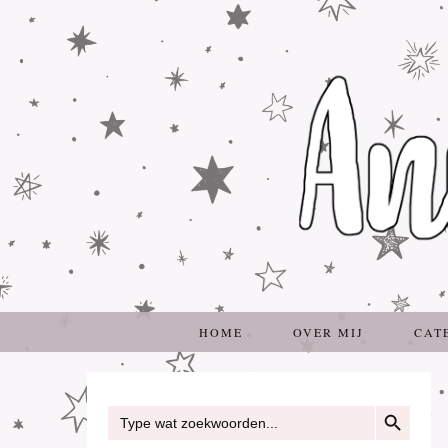
HOME
OVER MIJ
CAT
ZOEKKNOP
Zoek
naar: