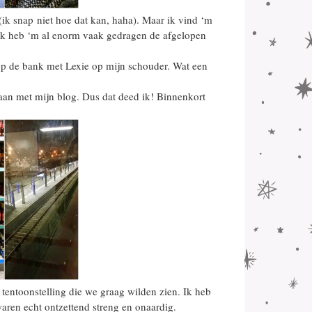
(ik snap niet hoe dat kan, haha). Maar ik vind ‘m
! Ik heb ‘m al enorm vaak gedragen de afgelopen
p de bank met Lexie op mijn schouder. Wat een
gaan met mijn blog. Dus dat deed ik! Binnenkort
entoonstelling die we graag wilden zien. Ik heb
aren echt ontzettend streng en onaardig.