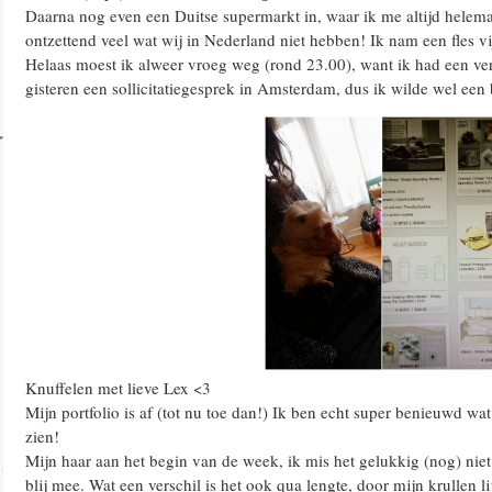
Daarna nog even een Duitse supermarkt in, waar ik me altijd helemaa
ontzettend veel wat wij in Nederland niet hebben! Ik nam een fles v
Helaas moest ik alweer vroeg weg (rond 23.00), want ik had een ve
gisteren een sollicitatiegesprek in Amsterdam, dus ik wilde wel een be
Knuffelen met lieve Lex <3
Mijn portfolio is af (tot nu toe dan!) Ik ben echt super benieuwd wat j
zien!
Mijn haar aan het begin van de week, ik mis het gelukkig (nog) niet
blij mee. Wat een verschil is het ook qua lengte, door mijn krullen lij