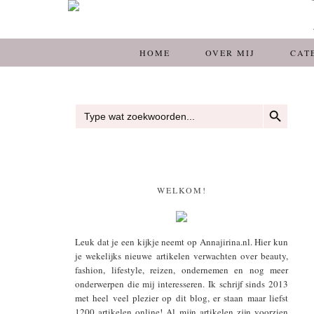
HOME
OVER MIJ
CAT
ZOEKKNOP
Zoek
naar:
WELKOM!
Leuk dat je een kijkje neemt op Annajirina.nl. Hier kun
je wekelijks nieuwe artikelen verwachten over beauty,
fashion, lifestyle, reizen, ondernemen en nog meer
onderwerpen die mij interesseren. Ik schrijf sinds 2013
met heel veel plezier op dit blog, er staan maar liefst
1200 artikelen online! Al mijn artikelen zijn voorzien