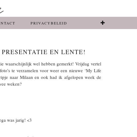
ONTACT
PRIVACYBELEID
E PRESENTATIE EN LENTE!
lie waarschijnlijk wel hebben gemerkt! Vrijdag vertel
 foto’s te verzamelen voor weer een nieuwe ‘My Life
tripje naar Milaan en ook had ik afgelopen week de
 twee weken?
ega was jarig! <3