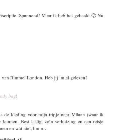
y/scriptie. Spannend! Maar ik heb het gehaald 🙂 Nu
 van Rimmel London. Heb jij ‘m al gelezen?
body bag
!
s de kleding voor mijn tripje naar Milaan (waar ik
kunnen. Best lastig, zo’n verhuizing en een reisje
nemen en wat niet, hmm…
 vrijdag! <3