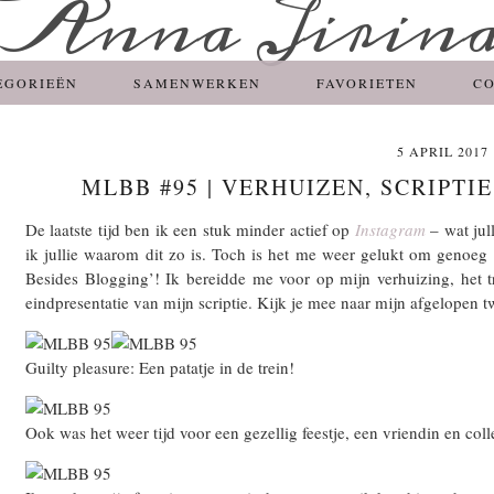
EGORIEËN
SAMENWERKEN
FAVORIETEN
C
5 APRIL 2017
MLBB #95 | VERHUIZEN, SCRIPTI
De laatste tijd ben ik een stuk minder actief op
Instagram
– wat jul
ik jullie waarom dit zo is. Toch is het me weer gelukt om genoeg
Besides Blogging’! Ik bereidde me voor op mijn verhuizing, het 
eindpresentatie van mijn scriptie. Kijk je mee naar mijn afgelopen
Guilty pleasure: Een patatje in de trein!
Ook was het weer tijd voor een gezellig feestje, een vriendin en coll