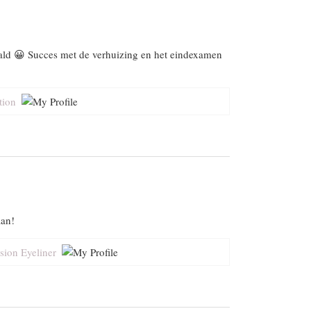
aald 😀 Succes met de verhuizing en het eindexamen
tion
aan!
ision Eyeliner