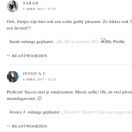
SARAH
5 APRIL 2017 / 17:53
Oeh, frietjes zijn hier ook een echte guilty pleasure. Zo lekker ook
een lieverd!!!
Sarah onlangs geplaatst…
My life in pictures #29
BEANTWOORDEN
JESSICA J.
6 APRIL 2017 / 12:32
Proficiat! Succes met je eindexamen. Mooie selfie! Oh, en veel plezie
maandagavond. 🙂
Jessica J. onlangs geplaatst…
Tutorial • Twitter Cards toevoegen a
BEANTWOORDEN