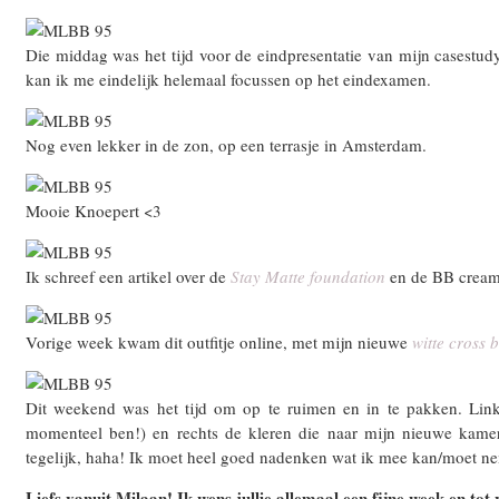
Die middag was het tijd voor de eindpresentatie van mijn casestud
kan ik me eindelijk helemaal focussen op het eindexamen.
Nog even lekker in de zon, op een terrasje in Amsterdam.
Mooie Knoepert <3
Ik schreef een artikel over de
Stay Matte foundation
en de BB cream
Vorige week kwam dit outfitje online, met mijn nieuwe
witte cross 
Dit weekend was het tijd om op te ruimen en in te pakken. Link
momenteel ben!) en rechts de kleren die naar mijn nieuwe kamer 
tegelijk, haha! Ik moet heel goed nadenken wat ik mee kan/moet 
Liefs vanuit Milaan! Ik wens jullie allemaal een fijne week en tot