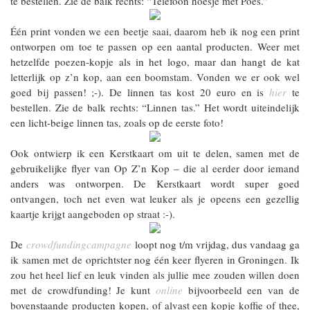
te bestellen. Zie de balk rechts: “Telefoon hoesje met Poes.”
Één print vonden we een beetje saai, daarom heb ik nog een print
ontworpen om toe te passen op een aantal producten. Weer met
hetzelfde poezen-kopje als in het logo, maar dan hangt de kat
letterlijk op z’n kop, aan een boomstam. Vonden we er ook wel
goed bij passen! ;-). De linnen tas kost 20 euro en is
hier
te
bestellen. Zie de balk rechts: “Linnen tas.” Het wordt uiteindelijk
een licht-beige linnen tas, zoals op de eerste foto!
Ook ontwierp ik een Kerstkaart om uit te delen, samen met de
gebruikelijke flyer van Op Z’n Kop – die al eerder door iemand
anders was ontworpen. De Kerstkaart wordt super goed
ontvangen, toch net even wat leuker als je opeens een gezellig
kaartje krijgt aangeboden op straat :-).
De
crowdfundingcampagne
loopt nog t/m vrijdag, dus vandaag ga
ik samen met de oprichtster nog één keer flyeren in Groningen. Ik
zou het heel lief en leuk vinden als jullie mee zouden willen doen
met de crowdfunding! Je kunt
online
bijvoorbeeld een van de
bovenstaande producten kopen, of alvast een kopje koffie of thee,