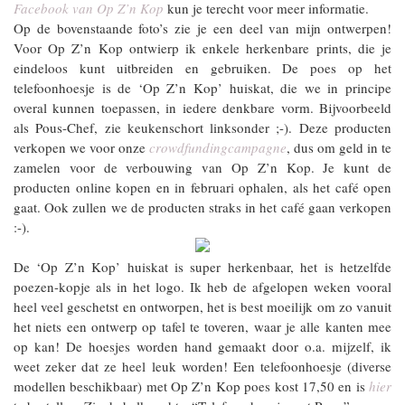
Facebook van Op Z’n Kop
kun je terecht voor meer informatie.
Op de bovenstaande foto’s zie je een deel van mijn ontwerpen!
Voor Op Z’n Kop ontwierp ik enkele herkenbare prints, die je
eindeloos kunt uitbreiden en gebruiken. De poes op het
telefoonhoesje is de ‘Op Z’n Kop’ huiskat, die we in principe
overal kunnen toepassen, in iedere denkbare vorm. Bijvoorbeeld
als Pous-Chef, zie keukenschort linksonder ;-). Deze producten
verkopen we voor onze
crowdfundingcampagne
, dus om geld in te
zamelen voor de verbouwing van Op Z’n Kop. Je kunt de
producten online kopen en in februari ophalen, als het café open
gaat. Ook zullen we de producten straks in het café gaan verkopen
:-).
De ‘Op Z’n Kop’ huiskat is super herkenbaar, het is hetzelfde
poezen-kopje als in het logo. Ik heb de afgelopen weken vooral
heel veel geschetst en ontworpen, het is best moeilijk om zo vanuit
het niets een ontwerp op tafel te toveren, waar je alle kanten mee
op kan! De hoesjes worden hand gemaakt door o.a. mijzelf, ik
weet zeker dat ze heel leuk worden! Een telefoonhoesje (diverse
modellen beschikbaar) met Op Z’n Kop poes kost 17,50 en is
hier