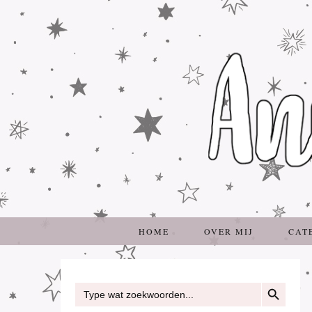
HOME
OVER MIJ
CAT
ZOEKKNOP
Zoek
naar: