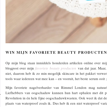
WIN MIJN FAVORIETE BEAUTY PRODUCTE
Op mijn blog staan inmiddels honderden artikelen online over mijn 
blogpost over mijn
favoriete beauty producten
van dat jaar. Maar,
niet, daarom heb ik zo min mogelijk skincare in het pakket verwer
tools waar iedereen wat mee kan – en vooruit, het beste serum ooit ;
Mijn favoriete nagelverharder van Rimmel London mag natuurlij
Liefhebbers van oogschaduw kunnen hun hart ophalen met dit pa
Revolution in én hele fijne oogschaduwkwasten. Ook weet ik dat d
plaats van waterproof zoals ik. Dus heb ik een niet waterproof var