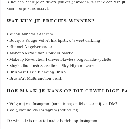
is het een heerlijk en divers pakket geworden, waar ik één van ju
zien hoe je kans maakt.
WAT KUN JE PRECIES WINNEN?
• Vichy Mineral 89 serum
• Bourjois Rouge Velvet Ink lipstick ‘Sweet darkling’
• Rimmel Nagelverharder
• Makeup Revolution Contour palette
• Makeup Revolution Forever Flawless oogschaduwpalette
• Maybelline Lash Sensational Sky High mascara
• BrushArt Basic Blending Brush
• BrushArt Multifunction brush
HOE MAAK JE KANS OP DIT GEWELDIGE P
• Volg mij via Instagram (annajirina) en feliciteer mij via DM!
• Volg Notino via Instagram (notino_nl)
De winactie is open tot nader bericht op Instagram.