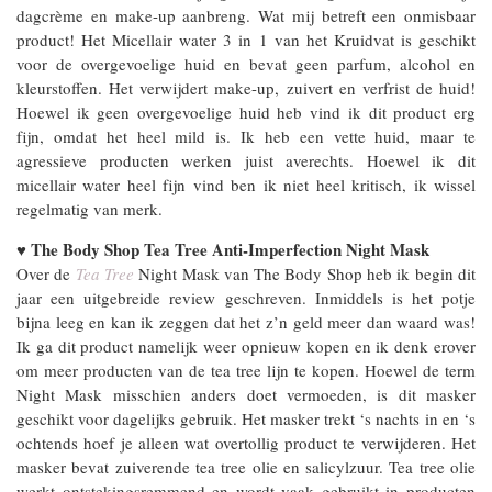
dagcrème en make-up aanbreng. Wat mij betreft een onmisbaar
product! Het Micellair water 3 in 1 van het Kruidvat is geschikt
voor de overgevoelige huid en bevat geen parfum, alcohol en
kleurstoffen. Het verwijdert make-up, zuivert en verfrist de huid!
Hoewel ik geen overgevoelige huid heb vind ik dit product erg
fijn, omdat het heel mild is. Ik heb een vette huid, maar te
agressieve producten werken juist averechts. Hoewel ik dit
micellair water heel fijn vind ben ik niet heel kritisch, ik wissel
regelmatig van merk.
The Body Shop Tea Tree Anti-Imperfection Night Mask
♥
Over de
Tea Tree
Night Mask van The Body Shop heb ik begin dit
jaar een uitgebreide review geschreven. Inmiddels is het potje
bijna leeg en kan ik zeggen dat het z’n geld meer dan waard was!
Ik ga dit product namelijk weer opnieuw kopen en ik denk erover
om meer producten van de tea tree lijn te kopen. Hoewel de term
Night Mask misschien anders doet vermoeden, is dit masker
geschikt voor dagelijks gebruik. Het masker trekt ‘s nachts in en ‘s
ochtends hoef je alleen wat overtollig product te verwijderen. Het
masker bevat zuiverende tea tree olie en salicylzuur. Tea tree olie
werkt ontstekingsremmend en wordt vaak gebruikt in producten