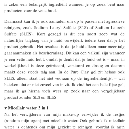
is zeker een belangrijk ingrediënt wanneer je op zoek bent naar
producten voor de vette huid.
Daarnaast kan ik je ook aanraden om op te passen met agressieve
reinigers, zoals Sodium Lauryl Sulfate (SLS) of Sodium Laureth
Sulfate (SLES). Kort gezegd is dit een soort zeep wat de
natuurlijke talglaag van je huid verwijdert, iedere keer dat je het
product gebruikt. Het resultaat is dat je huid alleen maar meer talg
gaat aanmaken als beschermlaag. Dit kan een valkuil zijn wanneer
je een vette huid hebt, omdat je denkt dat je huid vet is – maar in
werkelijkheid is deze geïrriteerd, verstoord en droog en daarom
maakt deze steeds talg aan. In de Pure Clay gel zit helaas ook
SLES, alleen staat het niet vooraan op de ingrediëntenlijst – wat
betekent dat er niet zoveel van in zit. Ik vind het een hele fijne gel,
maar ik ga hierna toch weer op zoek naar een vergelijkbaar
product zonder SLS en SLES.
Micellair water 3 in 1
♥
Na het verwijderen van mijn make-up verwijder ik de restjes
(rondom mijn ogen) met micellair water. Ook gebruik ik micellair
water ‘s ochtends om mijn gezicht te reinigen, voordat ik mijn