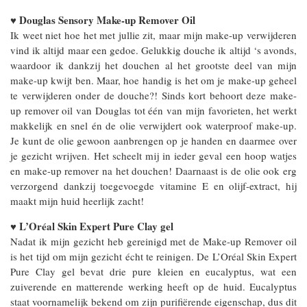
Douglas Sensory Make-up Remover Oil
♥
Ik weet niet hoe het met jullie zit, maar mijn make-up verwijderen
vind ik altijd maar een gedoe. Gelukkig douche ik altijd ‘s avonds,
waardoor ik dankzij het douchen al het grootste deel van mijn
make-up kwijt ben. Maar, hoe handig is het om je make-up geheel
te verwijderen onder de douche?! Sinds kort behoort deze make-
up remover oil van Douglas tot één van mijn favorieten, het werkt
makkelijk en snel én de olie verwijdert ook waterproof make-up.
Je kunt de olie gewoon aanbrengen op je handen en daarmee over
je gezicht wrijven. Het scheelt mij in ieder geval een hoop watjes
en make-up remover na het douchen! Daarnaast is de olie ook erg
verzorgend dankzij toegevoegde vitamine E en olijf-extract, hij
maakt mijn huid heerlijk zacht!
L’Oréal Skin Expert Pure Clay gel
♥
Nadat ik mijn gezicht heb gereinigd met de Make-up Remover oil
is het tijd om mijn gezicht écht te reinigen. De L’Oréal Skin Expert
Pure Clay gel bevat drie pure kleien en eucalyptus, wat een
zuiverende en matterende werking heeft op de huid. Eucalyptus
staat voornamelijk bekend om zijn purifiërende eigenschap, dus dit