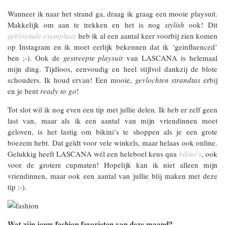
Wanneer ik naar het strand ga, draag ik graag een mooie playsuit.
Makkelijk om aan te trekken en het is nog
stylish
ook! Dit
gebloemde exemplaar
heb ik al een aantal keer voorbij zien komen
op Instagram en ik moet eerlijk bekennen dat ik ‘geinfluenced’
ben ;-). Ook de
gestreepte playsuit
van LASCANA is helemaal
mijn ding. Tijdloos, eenvoudig en heel stijlvol dankzij de blote
schouders. Ik houd ervan! Een mooie,
gevlochten strandtas
erbij
en je bent
ready to go
!
Tot slot wil ik nog even een tip met jullie delen. Ik heb er zelf geen
last van, maar als ik een aantal van mijn vriendinnen moet
geloven, is het lastig om bikini’s te shoppen als je een grote
boezem hebt. Dat geldt voor vele winkels, maar helaas ook online.
Gelukkig heeft LASCANA wél een heleboel keus qua
bikini’s
, ook
voor de grotere cupmaten! Hopelijk kan ik niet alleen mijn
vriendinnen, maar ook een aantal van jullie blij maken met deze
tip :-).
Wat zijn jouw fashion favorieten van deze maand?