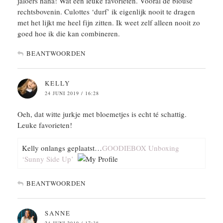
jaloers haha! Wat een leuke favorieten. Vooral de blouse
rechtsbovenin. Culottes ‘durf’ ik eigenlijk nooit te dragen
met het lijkt me heel fijn zitten. Ik weet zelf alleen nooit zo
goed hoe ik die kan combineren.
BEANTWOORDEN
KELLY
24 JUNI 2019 / 16:28
Oeh, dat witte jurkje met bloemetjes is echt té schattig.
Leuke favorieten!
Kelly onlangs geplaatst…
GOODIEBOX Unboxing
‘Sunny Side Up’
BEANTWOORDEN
SANNE