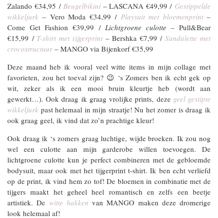
Zalando €34,95 /
Beugelbikini
– LASCANA €49,99 /
Gestippelde
wikkeljurk
– Vero Moda €34,99 /
Playsuit met bloemenprint
–
Come Get Fashion €39,99 /
Lichtgroene culotte
– Pull&Bear
€15,99 /
T-shirt met tijgerprint
– Bershka €7,99 /
Sandalette met
crocostructuur
– MANGO via Bijenkorf €35,99
Deze maand heb ik vooral veel witte items in mijn collage met
favorieten, zou het toeval zijn? 😉 ‘s Zomers ben ik echt gek op
wit, zeker als ik een mooi bruin kleurtje heb (wordt aan
gewerkt…). Ook draag ik graag vrolijke prints, deze
geel gestipte
wikkeljurk
past helemaal in mijn straatje! Nu het zomer is draag ik
ook graag geel, ik vind dat zo’n prachtige kleur!
Ook draag ik ‘s zomers graag luchtige, wijde broeken. Ik zou nog
wel een culotte aan mijn garderobe willen toevoegen. De
lichtgroene culotte kun je perfect combineren met de gebloemde
bodysuit, maar ook met het tijgerprint t-shirt. Ik ben echt verliefd
op de print, ik vind hem zo tof! De bloemen in combinatie met de
tijgers maakt het geheel heel romantisch en zelfs een beetje
artistiek. De
witte hakken
van MANGO maken deze dromerige
look helemaal af!