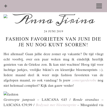
24 JUNI 2019
FASHION FAVORIETEN VAN JUNI DIE
JE NU NOG KUNT SCOREN!
Hoi allemaal! Gaan jullie deze zomer op vakantie? De tijd vliegt
echt voorbij, over een paar weken mag ik eindelijk heerlijk
genieten van de Griekse zon. Ik kan niet wachten! Hoog tijd voor
luchtige jurkjes, vrolijke bikini’s en kleurrijke bloemenprints :-).
Iedere maand deel ik weer mijn fashion favorieten van de
afgelopen maand, zo ook vandaag! Is jouw
zomergarderobe
nog
niet helemaal compleet? Kijk dan gauw verder!
Gestreepte jumpsuit
– LASCANA €45 /
Ronde strandtas
–
LASCANA €39,99 /
Bodysuit met bloemenprint
– Missguided via