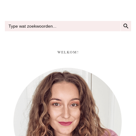
ZOEKKN
Zoek
naar:
WELKOM!