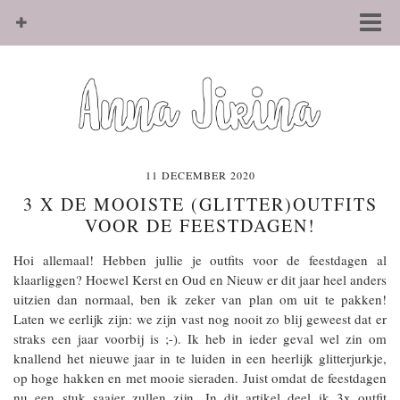
11 DECEMBER 2020
3 X DE MOOISTE (GLITTER)OUTFITS
VOOR DE FEESTDAGEN!
Hoi allemaal! Hebben jullie je outfits voor de feestdagen al
klaarliggen? Hoewel Kerst en Oud en Nieuw er dit jaar heel anders
uitzien dan normaal, ben ik zeker van plan om uit te pakken!
Laten we eerlijk zijn: we zijn vast nog nooit zo blij geweest dat er
straks een jaar voorbij is ;-). Ik heb in ieder geval wel zin om
knallend het nieuwe jaar in te luiden in een heerlijk glitterjurkje,
op hoge hakken en met mooie sieraden. Juist omdat de feestdagen
nu een stuk saaier zullen zijn. In dit artikel deel ik 3x outfit