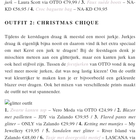
3.
jurk
– Laura Scott via OTTO €79,99 /
Faux suède boots
– NA-
4.
KD €56,95 /
Croc baguette bag
– NA-KD €39,95
OUTFIT 2: CHRISTMAS CHIQUE
Tijdens de kerstdagen draag ik meestal een mooi jurkje. Jurkjes
draag ik eigenlijk bijna nooit en daarom vind ik het extra speciaal
om met Kerst een jurk te dragen! Bij de feestdagen denk je
misschien meteen aan een glitterjurk, maar een kanten jurk kan
ook heel stijlvol zijn. Tussen de
feestjurken
van OTTO vond ik nog
veel meer mooie jurken, dat was nog lastig kiezen! Om de outfit
wat kleurrijker te maken kun je er bijvoorbeeld een gekleurde
blazer over dragen. Ook het mixen van verschillende prints maakt
de outfit net wat spannender.
1.
2.
Zwarte kanten top
– Vero Moda via OTTO €24,99 /
Blazer
3.
met pailletten
– JDY via Zalando €39,95 /
Flared pants met
4.
glitter
– ONLY via Zalando €29,99 /
Ketting met muntjes
– My
5.
Jewellery €19,95 /
Sandalen met glitter
– River Island via
6.
Zalando €48,00 /
Tasje met doorgestikt motief
– LASCANA via