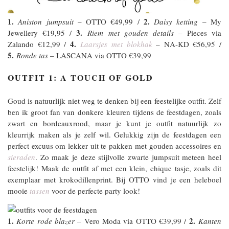
1.
2.
Aniston jumpsuit
– OTTO €49,99 /
Daisy ketting
– My
3.
Jewellery €19,95 /
Riem met gouden details
– Pieces via
4.
Zalando €12,99 /
Laarsjes met blokhak
– NA-KD €56,95 /
5.
Ronde tas
– LASCANA via OTTO €39,99
OUTFIT 1: A TOUCH OF GOLD
Goud is natuurlijk niet weg te denken bij een feestelijke outfit. Zelf
ben ik groot fan van donkere kleuren tijdens de feestdagen, zoals
zwart en bordeauxrood, maar je kunt je outfit natuurlijk zo
kleurrijk maken als je zelf wil. Gelukkig zijn de feestdagen een
perfect excuus om lekker uit te pakken met gouden accessoires en
sieraden
. Zo maak je deze stijlvolle zwarte jumpsuit meteen heel
feestelijk! Maak de outfit af met een klein, chique tasje, zoals dit
exemplaar met krokodillenprint. Bij OTTO vind je een heleboel
mooie
tassen
voor de perfecte party look!
1.
2.
Korte rode blazer
– Vero Moda via OTTO €39,99 /
Kanten