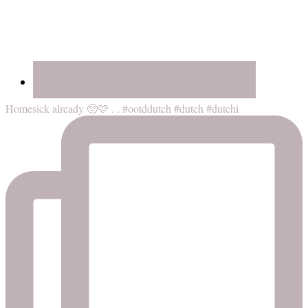
Homesick already 🥺🩷 . . #ootddutch #dutch #dutchi