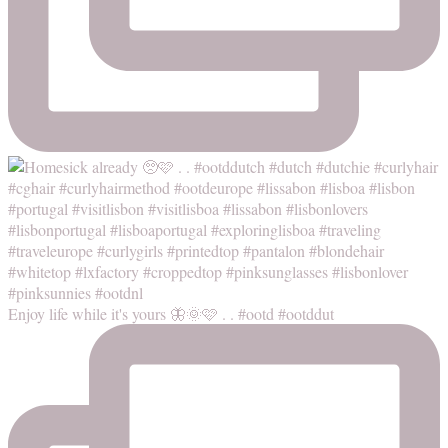
Enjoy life while it's yours 🦋🌞🩷 . . #ootd #ootddut