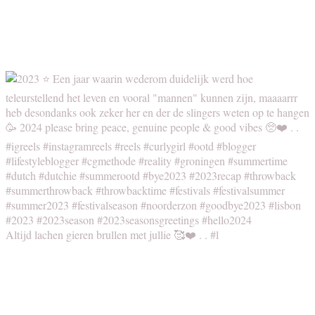
Altijd lachen gieren brullen met jullie 🥰❤️ . . #l