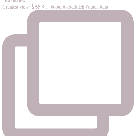
Greatest view 🔝🥺🌿 . . #ootd #ootddutch #dutch #dut