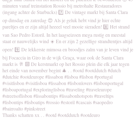
Thanks schatten xx . . #ootd #ootddutch #ootdeuro