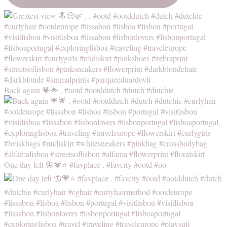
Back again 💗🌟 . #ootd #ootddutch #dutch #dutchie
One day left 🦋💗⭐️ #favplace . #favcity #ootd #oo