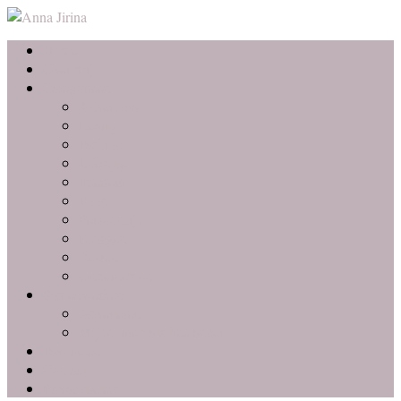
Home
Over mij
Categorieën
Advertorial
Beauty
Fashion
Lifestyle
Interieur
Food
Persoonlijk
Bloggen
Reizen
Ondernemen
Samenwerken
Adverteren
Mij inhuren als freelancer
Favorieten
Contact
Privacybeleid