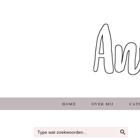
HOME
OVER MIJ
CAT
ZOEKKNOP
Zoek
naar: