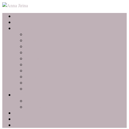
Home
Over mij
Categorieën
Advertorial
Beauty
Fashion
Lifestyle
Interieur
Food
Persoonlijk
Bloggen
Reizen
Ondernemen
Samenwerken
Adverteren
Mij inhuren als freelancer
Favorieten
Contact
Privacybeleid