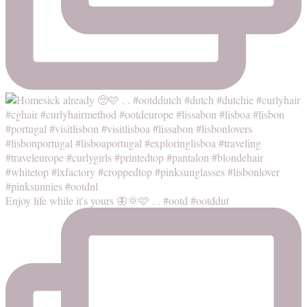
Enjoy life while it's yours 🦋🌞🩷 . . #ootd #ootddut