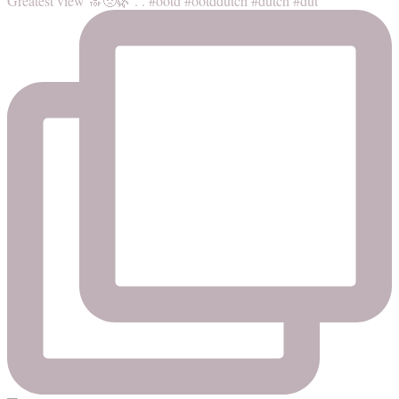
Greatest view 🔝🥺🌿 . . #ootd #ootddutch #dutch #dut