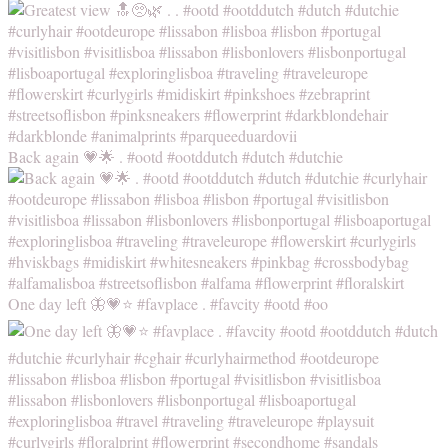
Back again 💗🌟 . #ootd #ootddutch #dutch #dutchie
One day left 🦋💗⭐️ #favplace . #favcity #ootd #oo