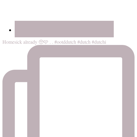
Homesick already 🥺🩷 . . #ootddutch #dutch #dutchi