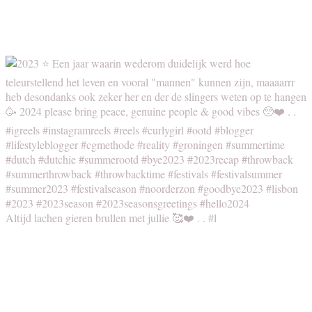
Altijd lachen gieren brullen met jullie 🥰❤️ . . #l