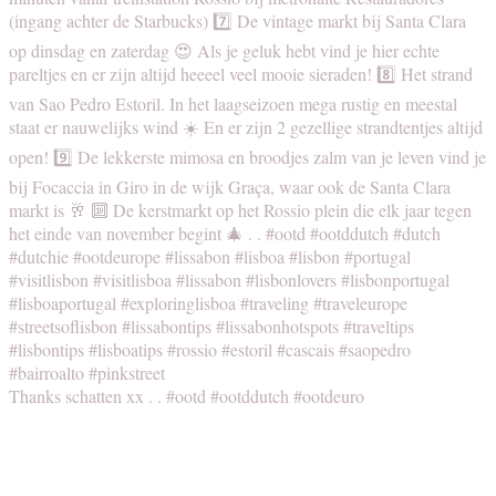
Thanks schatten xx . . #ootd #ootddutch #ootdeuro