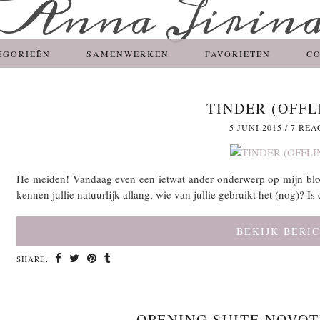
EGORIEËN
SAMENWERKEN
FAVORIETEN
C
TINDER (OFFL
5 JUNI 2015
/
7 REA
He meiden! Vandaag even een ietwat ander onderwerp op mijn blo
kennen jullie natuurlijk allang, wie van jullie gebruikt het (nog)? I
BEKIJK BERI
SHARE:
OPENING SUITE NOVO