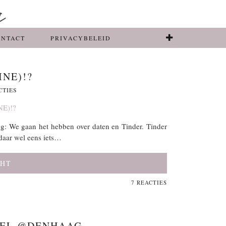
ONTACT
PRIVACYBELEID
INE)!?
CTIES
g: We gaan het hebben over daten en Tinder. Tinder
s daar wel eens iets…
CHT
7 REACTIES
TEL @DENHAAG