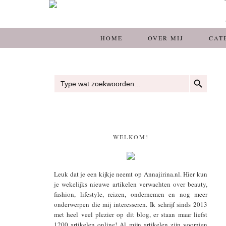
HOME
OVER MIJ
CAT
ZOEKKNOP
Zoek
naar:
WELKOM!
Leuk dat je een kijkje neemt op Annajirina.nl. Hier kun
je wekelijks nieuwe artikelen verwachten over beauty,
fashion, lifestyle, reizen, ondernemen en nog meer
onderwerpen die mij interesseren. Ik schrijf sinds 2013
met heel veel plezier op dit blog, er staan maar liefst
1200 artikelen online! Al mijn artikelen zijn voorzien