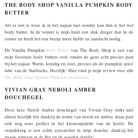
THE BODY SHOP VANILLA PUMPKIN BODY
BUTTER
Als er iets is waar ik in het najaar niet zonder kan dan is het wel
body butter. In de winter is mijn huid een stuk droger dan in de
zomer en heeft het een beetje meer liefde en aandacht nodig.
De Vanilla Pumpkin
body butter
van The Body Shop is een van
mijn favoriete body butters ooit, omdat de geur echt precies past
bij het najaar. Warm, kruidig en zoet, precies als de pumpkin spice
latte van de Starbucks. Heerlijk! Hier vind je mijn review over alle
The Body Shop Vanilla Pumpkin producten
.
VIVIAN GRAY NEROLI AMBER
DOUCHEGEL
Deze luxe Neroli Amber douchegel van Vivian Gray ruikt niet
alleen heerlijk fris dankzij de noten van neroli en amber, maar past
ook nog eens perfect in het kleurenpalette van de herfst. De
verpakking is een echte eyecatcher in mijn douche, dankzij het
mooie patroon in de fles en de gouden details!