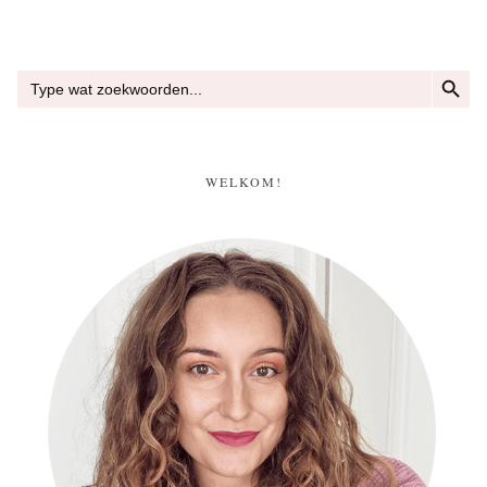
ZOEKKN
Zoek
naar:
WELKOM!