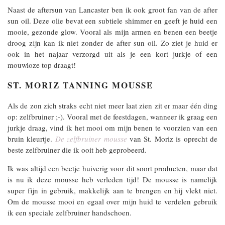
Naast de aftersun van Lancaster ben ik ook groot fan van de after
sun oil. Deze olie bevat een subtiele shimmer en geeft je huid een
mooie, gezonde glow. Vooral als mijn armen en benen een beetje
droog zijn kan ik niet zonder de after sun oil. Zo ziet je huid er
ook in het najaar verzorgd uit als je een kort jurkje of een
mouwloze top draagt!
ST. MORIZ TANNING MOUSSE
Als de zon zich straks echt niet meer laat zien zit er maar één ding
op: zelfbruiner ;-). Vooral met de feestdagen, wanneer ik graag een
jurkje draag, vind ik het mooi om mijn benen te voorzien van een
bruin kleurtje.
De zelfbruiner mousse
van St. Moriz is oprecht de
beste zelfbruiner die ik ooit heb geprobeerd.
Ik was altijd een beetje huiverig voor dit soort producten, maar dat
is nu ik deze mousse heb verleden tijd! De mousse is namelijk
super fijn in gebruik, makkelijk aan te brengen en hij vlekt niet.
Om de mousse mooi en egaal over mijn huid te verdelen gebruik
ik een speciale zelfbruiner handschoen.