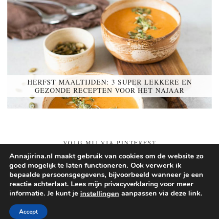
HERFST MAALTIJDEN: 3 SUPER LEKKERE EN
GEZONDE RECEPTEN VOOR HET NAJAAR
VOLG MIJ VIA PINTEREST
Annajirina.nl maakt gebruik van cookies om de website zo
goed mogelijk te laten functioneren. Ook verwerk ik
Follow on Pinterest
bepaalde persoonsgegevens, bijvoorbeeld wanneer je een
reactie achterlaat. Lees mijn
voor meer
privacyverklaring
informatie. Je kunt je
aanpassen via deze link.
instellingen
© 2026
ANNA JIRINA
Accept
THEME CREATED BY
pipdig