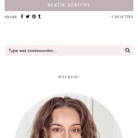
BEKIJK BERICHT
9 REACTIES
SHARE:
ZOEKKN
Zoek
naar:
WELKOM!