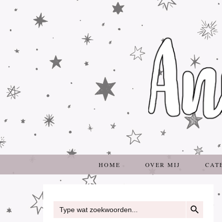
HOME
OVER MIJ
CAT
ZOEKKNOP
Zoek
naar: